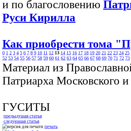
и по благословению
Патр
Руси Кирилла
Как приобрести тома "
0
1
2
3
4
5
6
7
8
9
10
11
12
13
14
15
16
17
18
19
20
21
22
23
24
25
52
53
54
55
56
57
58
59
60
61
62
63
64
65
66
67
68
69
70
71
72
73
Материал из Православно
Патриарха Московского и
ГУСИТЫ
предыдущая статья
следующая статья
печать