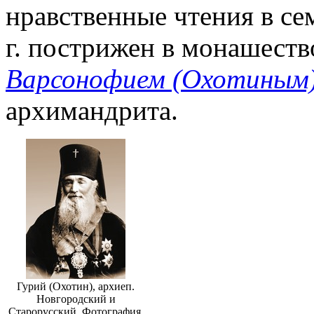
нравственные чтения в се
г. пострижен в монашест
Варсонофием (Охотиным
архимандрита.
Гурий (Охотин), архиеп.
Новгородский и
Старорусский. Фотография.