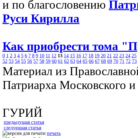
и по благословению
Патр
Руси Кирилла
Как приобрести тома "
0
1
2
3
4
5
6
7
8
9
10
11
12
13
14
15
16
17
18
19
20
21
22
23
24
25
52
53
54
55
56
57
58
59
60
61
62
63
64
65
66
67
68
69
70
71
72
73
Материал из Православно
Патриарха Московского и
ГУРИЙ
предыдущая статья
следующая статья
печать