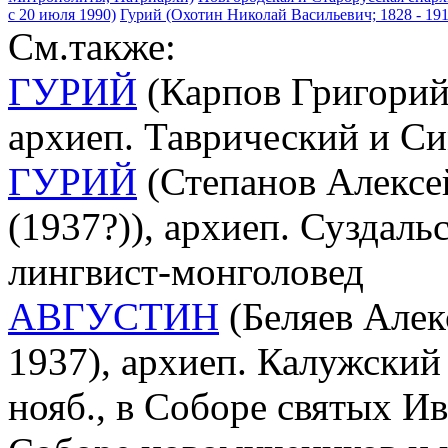
с 20 июля 1990)
Гурий (Охотин Николай Васильевич; 1828 - 19
См.также:
ГУРИЙ
(Карпов Григорий 
архиеп. Таврический и С
ГУРИЙ
(Степанов Алексей
(1937?)), архиеп. Суздаль
лингвист-монголовед
АВГУСТИН
(Беляев Алек
1937), архиеп. Калужский
нояб., в Соборе святых И