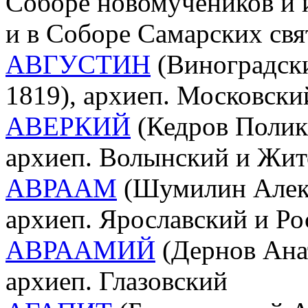
Соборе новомучеников и 
и в Соборе Самарских свя
АВГУСТИН
(Виноградски
1819), архиеп. Московск
АВЕРКИЙ
(Кедров Полик
архиеп. Волынский и Жи
АВРААМ
(Шумилин Алекс
архиеп. Ярославский и Ро
АВРААМИЙ
(Дернов Ана
архиеп. Глазовский