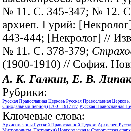
№ 11. С. 345-347; № 12. С
архиеп. Гурий: [Некролог]
443-444; [Некролог] // Из
№ 11. С. 378-379;
Страхо
(1900-1910) // София. Нов
А. К.
Галкин,
Е. В.
Липак
Рубрики:
Русская Православная Церковь
Русская Православная Церковь. 
Синодальный период (1700 - 1917 гг.)
Русская Православная Цер
Ключевые слова:
Архиепископы Русской Православной Церкви
Архиереи Русск
Митрополиты, Патриархи)
Новгородская и Старорусская епархи