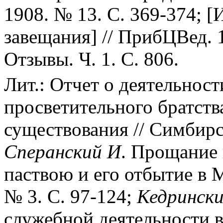
1908. № 13. С. 369-374; [
завещания] // ПрибЦВед. 1
Отзывы. Ч. 1. С. 806.
Лит.: Отчет о деятельнос
просветительного братства
существования // Симбирс
Сперанский
И
. Прощание 
паствою и его отбытие в 
№ 3. С. 97-124;
Кедринск
служебной деятельности в