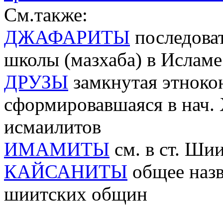
См.также:
ДЖАФАРИТЫ
последова
школы (мазхаба) в Исламе
ДРУЗЫ
замкнутая этноко
сформировавшаяся в нач. X
исмаилитов
ИМАМИТЫ
см. в ст. Ши
КАЙСАНИТЫ
общее назв
шиитских общин