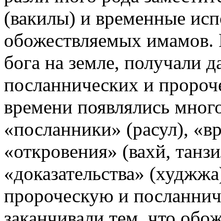
(вакилы) и временные ис
обожествляемых имамов. 
бога на земле, получали 
посланнических и пророч
времени появлялись мног
«посланники» (расул), «вр
«откровения» (вахй, танзи
«доказательства» (худжжа)
пророческую и посланнич
заканчивали тем, что обож