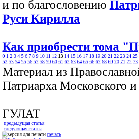
и по благословению
Патр
Руси Кирилла
Как приобрести тома "
0
1
2
3
4
5
6
7
8
9
10
11
12
13
14
15
16
17
18
19
20
21
22
23
24
25
52
53
54
55
56
57
58
59
60
61
62
63
64
65
66
67
68
69
70
71
72
73
Материал из Православно
Патриарха Московского и
ГУЛАТ
предыдущая статья
следующая статья
печать