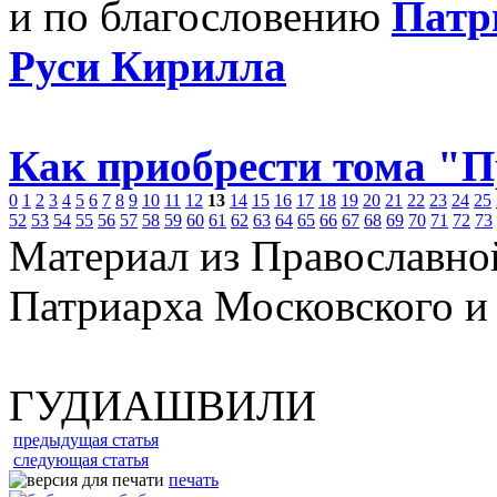
и по благословению
Патр
Руси Кирилла
Как приобрести тома "
0
1
2
3
4
5
6
7
8
9
10
11
12
13
14
15
16
17
18
19
20
21
22
23
24
25
52
53
54
55
56
57
58
59
60
61
62
63
64
65
66
67
68
69
70
71
72
73
Материал из Православно
Патриарха Московского и
ГУДИАШВИЛИ
предыдущая статья
следующая статья
печать