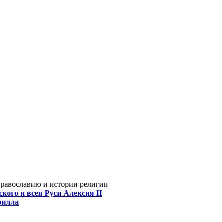
Православию и истории религии
кого и всея Руси Алексия II
рилла