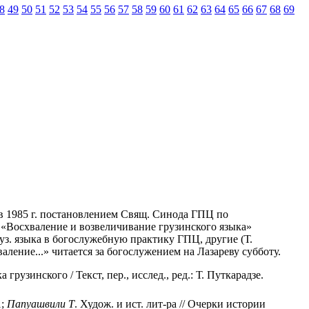
8
49
50
51
52
53
54
55
56
57
58
59
60
61
62
63
64
65
66
67
68
69
в 1985 г. постановлением Свящ. Синода ГПЦ по
 «Восхваление и возвеличивание грузинского языка»
руз. языка в богослужебную практику ГПЦ, другие (Т.
валение...» читается за богослужением на Лазареву субботу.
рузинского / Текст, пер., исслед., ред.: Т. Путкарадзе.
1;
Папуашвили
Т
. Худож. и ист. лит-ра // Очерки истории