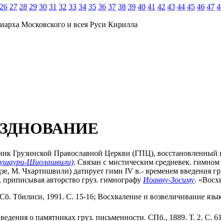
26
27
28
29
30
31
32
33
34
35
36
37
38
39
40
41
42
43
44
45
46
47
4
иарха Московского и всея Руси Кирилла
АЗДНОВАНИЕ
дник Грузинской Православной Церкви (ГПЦ), восстановленный 
удушаури-Шиолашвили)
. Связан с мистическим средневек. гимном
дзе, М. Чхартишвили) датирует гимн IV в.- временем введения г
., приписывая авторство груз. гимнографу
Иоанну-Зосиму
. «Восх
б. Тбилиси, 1991. С. 15-16; Восхваление и возвеличивание языка г
Сведения о памятниках груз. письменности. СПб., 1889. Т. 2. С. 6