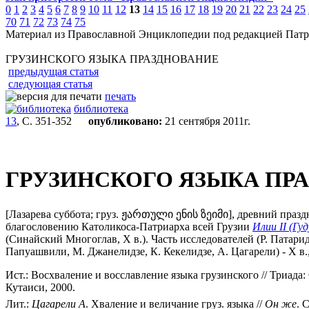
0
1
2
3
4
5
6
7
8
9
10
11
12
13
14
15
16
17
18
19
20
21
22
23
24
25
70
71
72
73
74
75
Материал из Православной Энциклопедии под редакцией Патр
ГРУЗИНСКОГО ЯЗЫКА ПРАЗДНОВАНИЕ
предыдущая статья
следующая статья
печать
библиотека
13
, С. 351-352
опубликовано:
21 сентября 2011г.
ГРУЗИНСКОГО ЯЗЫКА ПР
[Лазарева суббота; груз. ჟართული ენის ზეიმი], древний праз
благословению Католикоса-Патриарха всей Грузии
Илии II (Г
(Синайский Многоглав, X в.). Часть исследователей (Р. Патари
Папуашвили, М. Джанелидзе, К. Кекелидзе, А. Цагарели) - X в
Ист.: Восхваление и восславление языка грузинского // Триада: С
Кутаиси, 2000.
Лит.:
Цагарели
А
. Хваление и величание груз. языка //
Он
же
. 