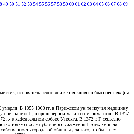
8
49
50
51
52
53
54
55
56
57
58
59
60
61
62
63
64
65
66
67
68
69
д. мистик, основатель религ. движения «нового благочестия» (см.
. умерли. В 1355-1368 гг. в Парижском ун-те изучал медицину,
у признанию Г., теорию черной магии и нигромантию. В 1357
72 г.- в кафедральном соборе Утрехта. В 1372 г. Г. серьезно
нство только после публичного сожжения Г. этих книг на
в собственность городской общины для того, чтобы в нем