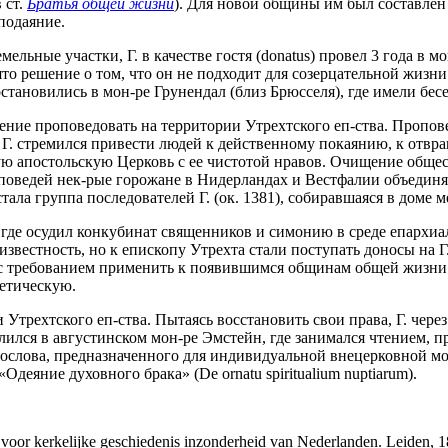
 ст.
Братья общей жизни
). Для новой общины им был составлен
подаяние.
льные участки, Г. в качестве гостя (donatus) провел 3 года в 
о решение о том, что он не подходит для созерцательной жизни. 
становились в мон-ре Грунендал (близ Брюсселя), где имели бе
шение проповедовать на территории Утрехтского еп-ства. Пропов
 Г. стремился привести людей к действенному покаянию, к отвр
 апостольскую Церковь с ее чистотой нравов. Очищение общества
оповедей нек-рые горожане в Нидерландах и Вестфалии объедин
ла группа последователей Г. (ок. 1381), собиравшаяся в доме 
ь, где осудил конкубинат священников и симонию в среде епархи
вестность, но к епископу Утрехта стали поступать доносы на Г.
 требованием применить к появившимся общинам общей жизни п
ретическую.
Утрехтского еп-ства. Пытаясь восстановить свои права, Г. через
селился в августинском мон-ре Эмстейн, где занимался чтением, 
ослова, предназначенного для индивидуальной внецерковной мо
«Одеяние духовного брака» (De ornatu spiritualium nuptiarum).
f voor kerkelijke geschiedenis inzonderheid van Nederlanden. Leiden, 1