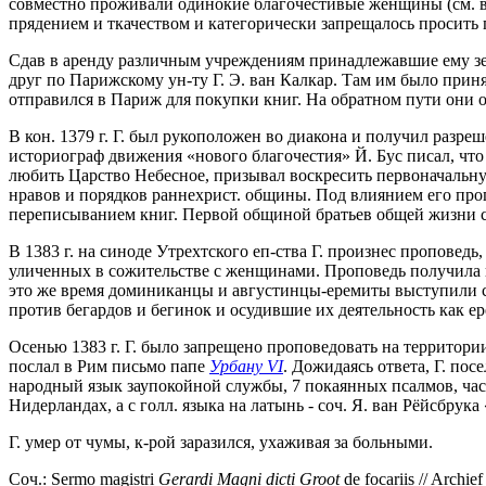
совместно проживали одинокие благочестивые женщины (см. в
прядением и ткачеством и категорически запрещалось просить 
Сдав в аренду различным учреждениям принадлежавшие ему земе
друг по Парижскому ун-ту Г. Э. ван Калкар. Там им было принят
отправился в Париж для покупки книг. На обратном пути они о
В кон. 1379 г. Г. был рукоположен во диакона и получил разре
историограф движения «нового благочестия» Й. Бус писал, что
любить Царство Небесное, призывал воскресить первоначальную
нравов и порядков раннехрист. общины. Под влиянием его пр
переписыванием книг. Первой общиной братьев общей жизни ста
В 1383 г. на синоде Утрехтского еп-ства Г. произнес проповед
уличенных в сожительстве с женщинами. Проповедь получила из
это же время доминиканцы и августинцы-еремиты выступили с
против бегардов и бегинок и осудившие их деятельность как е
Осенью 1383 г. Г. было запрещено проповедовать на территории 
послал в Рим письмо папе
Урбану VI
. Дожидаясь ответа, Г. по
народный язык заупокойной службы, 7 покаянных псалмов, час
Нидерландах, а с голл. языка на латынь - соч. Я. ван Рёйсбрука 
Г. умер от чумы, к-рой заразился, ухаживая за больными.
Соч.: Sermo magistri
Gerardi
Magni
dicti
Groot
de focariis // Archie