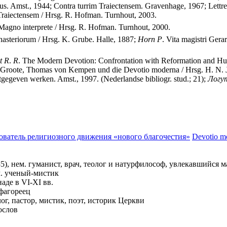
. Amst., 1944; Contra turrim Traiectensem. Gravenhage, 1967; Lettres
raiectensem / Hrsg. R. Hofman. Turnhout, 2003.
o Magno interprete / Hrsg. R. Hofman. Turnhout, 2000.
asteriorum / Hrsg. K. Grube. Halle, 1887;
Horn
P
. Vita magistri Gera
t
R
.
R
. The Modern Devotion: Confrontation with Reformation and H
 Groote, Thomas von Kempen und die Devotio moderna / Hrsg. H. N. Ja
tgegeven werken. Amst., 1997. (Nederlandse bibliogr. stud.; 21);
Логу
снователь религиозного движения «нового благочестия»
Devotio m
5), нем. гуманист, врач, теолог и натурфилософ, увлекавшийся 
ч. ученый-мистик
де в VI-XI вв.
ифагореец
г, пастор, мистик, поэт, историк Церкви
ослов