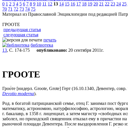
0
1
2
3
4
5
6
7
8
9
10
11
12
13
14
15
16
17
18
19
20
21
22
23
24
25
70
71
72
73
74
75
Материал из Православной Энциклопедии под редакцией Патр
ГРООТЕ
предыдущая статья
следующая статья
печать
библиотека
13
, С. 174-175
опубликовано:
20 сентября 2011г.
ГРООТЕ
Гроо́те [нидерл. Groote, Grote] Герт (16.10.1340, Девентер, со
Devotio moderna
).
Род. в богатой патрицианской семье, отец Г. занимал пост бург
математику, астрономию, натурфилософию, астрологию, мораль
г. бакалавр, в 1358 г. лиценциат, а затем магистр «свободных ис
заболел, но приходский священник отказал ему в причастии на 
рыночной площади Девентера. После выздоровления Г. резко из