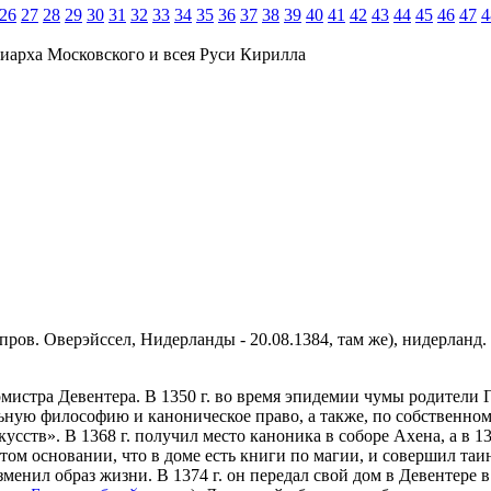
26
27
28
29
30
31
32
33
34
35
36
37
38
39
40
41
42
43
44
45
46
47
4
иарха Московского и всея Руси Кирилла
вр. пров. Оверэйссел, Нидерланды - 20.08.1384, там же), нидерлан
омистра Девентера. В 1350 г. во время эпидемии чумы родители Г
ную философию и каноническое право, а также, по собственном
кусств». В 1368 г. получил место каноника в соборе Ахена, а в 13
том основании, что в доме есть книги по магии, и совершил таи
менил образ жизни. В 1374 г. он передал свой дом в Девентере 