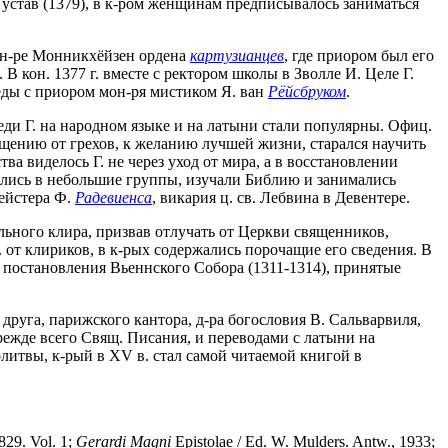
 устав (1379), в к-ром женщинам предписывалось заниматься
мон-ре Монникхёйзен ордена
картузианцев
, где приором был его
В кон. 1377 г. вместе с ректором школы в Зволле И. Целе Г.
седы с приором мон-ря мистиком Я. ван
Рёйсбруком
.
еди Г. на народном языке и на латыни стали популярны. Офиц.
ащению от грехов, к желанию лучшей жизни, старался научить
 виделось Г. не через уход от мира, а в восстановлении
ялись в небольшие группы, изучали Библию и занимались
мейстера Ф.
Радевиенса
, викария ц. св. Лебвина в Девентере.
ального клира, призвав отлучать от Церкви священников,
 от клириков, в к-рых содержались порочащие его сведения. В
остановления Вьеннского Собора (1311-1314), принятые
 друга, парижского кантора, д-ра богословия В. Сальварвиля,
прежде всего Свящ. Писания, и переводами с латыни на
литвы, к-рый в XV в. стал самой читаемой книгой в
829. Vol. 1;
Gerardi
Magni
Epistolae / Ed. W. Mulders. Antw., 1933;