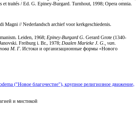
 et traités / Ed. G. Epiney-Burgard. Turnhout, 1998; Opera omnia.
rdi Magni // Nederlandsch archief voor kerkgeschiedenis.
umanism. Leiden, 1968;
Epiney-Burgard
G
. Gerard Grote (1340-
novski. Freiburg i. Br., 1978;
Daalen
Marieke
J
.
G
.
,
van
.
това
М
.
Г
. Истоки и организационные формы «Нового
oderna ("Новое благочестие"), крупное религиозное движение,
магией и мистикой