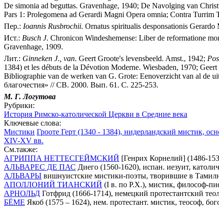
De simonia ad beguttas. Gravenhage, 1940; De Navolging van Christus
Pars 1: Prolegomena ad Gerardi Magni Opera omnia; Contra Turrim T
Пер.:
Ioannis
Rusbrochii
. Ornatus spiritualis desponsationis Gerard
Ист.:
Busch
J
. Chronicon Windeshemense: Liber de reformatione mon
Gravenhage, 1909.
Лит.:
Ginneken
J
.
,
van
. Geert Groote's levensbeeld. Amst., 1942;
Pos
1384) et les débuts de la Dévotion Moderne. Wiesbaden, 1970; Geert
Bibliographie van de werken van G. Grote: Eenoverzicht van al de ui
благочестия» // СВ. 2000. Вып. 61. С. 225-253.
М. Г.
Логутова
Рубрики:
История Римско-католической Церкви в Средние века
Ключевые слова:
Мистики
Грооте Герт (1340 - 1384), нидерландский мистик, о
XIV-XV вв.
См.также:
АГРИППА НЕТТЕСГЕЙМСКИЙ
[Генрих Корнелий] (1486-153
АЛЬВАРЕС ДЕ ПАС
Диего (1560-1620), испан. иезуит, католи
АЛЬВАРЫ
вишнуистские мистики-поэты, творившие в Тамилна
АПОЛЛОНИЙ ТИАНСКИЙ
(I в. по Р.Х.), мистик, философ-п
АРНОЛЬД
Готфрид (1666-1714), немецкий протестантский теоло
БЁМЕ
Якоб (1575 – 1624), нем. протестант. мистик, теософ, бог