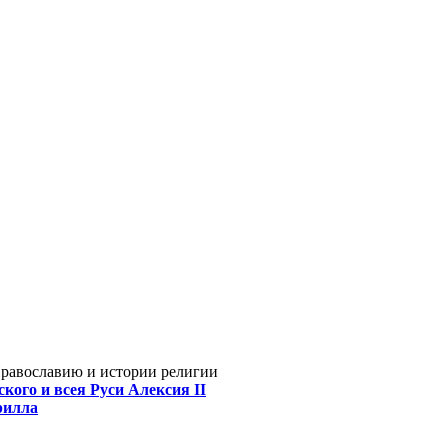
Православию и истории религии
кого и всея Руси Алексия II
рилла