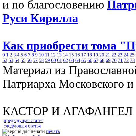
и по благословению
Патр
Руси Кирилла
Как приобрести тома "
0
1
2
3
4
5
6
7
8
9
10
11
12
13
14
15
16
17
18
19
20
21
22
23
24
25
52
53
54
55
56
57
58
59
60
61
62
63
64
65
66
67
68
69
70
71
72
73
Материал из Православно
Патриарха Московского и
КАСТОР И АГАФАНГЕЛ
предыдущая статья
следующая статья
печать