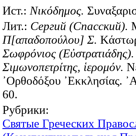
Ист.:
Νικόδημος.
Συναξαριστ
Лит.:
Сергий (Спасский).
М
Π[απαδοπούλου] Σ.
Κάστωρ 
Σωφρόνιος (Εὐστρατιάδης)
Σιμωνοπετρίτης, ἱερομόν.
Νέ
᾿Ορθοδόξου ᾿Εκκλησίας. ᾿Αθ
60.
Рубрики:
Святые Греческих Правос