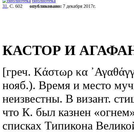
библиотека
31
, С. 602
опубликовано:
7 декабря 2017г.
КАСТОР И АГАФА
[греч. Κάστωρ κα ᾿Αγαθάγγ
нояб.). Время и место му
неизвестны. В визант. ст
что К. был казнен «огнем»
списках Типикона Великой 