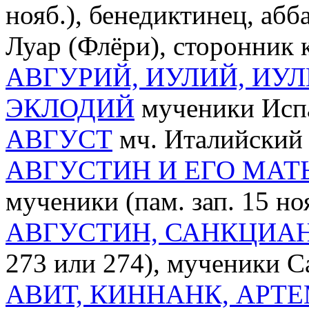
нояб.), бенедиктинец, аб
Луар (Флёри), сторонник
АВГУРИЙ, ИУЛИЙ, ИУ
ЭКЛОДИЙ
мученики Испан
АВГУСТ
мч. Италийский (
АВГУСТИН И ЕГО МАТ
мученики (пам. зап. 15 но
АВГУСТИН, САНКЦИАН,
273 или 274), мученики Сан
АВИТ, КИННАНК, АРТЕ