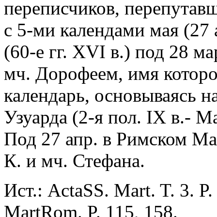
переписчиков, перепутавш
с 5-ми календами мая (27
(60-е гг. XVI в.) под 28 м
мч. Дорофеем, имя которо
календарь, основываясь н
Узуарда (2-я пол. IX в.- Ma
Под 27 апр. в Римском Ма
К. и мч. Стефана.
Ист.: ActaSS. Mart. T. 3. P
MartRom. P. 115, 158.