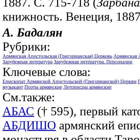
1887. C. 715-718 (
Зарбана
книжность. Венеция, 1887
А.
Бадалян
Рубрики:
Армянская Апостольская (Григорианская) Церковь
Армянская А
Зарубежная литература
Зарубежная литература. Персоналии
Ключевые слова:
Епископат Армянской Апостольской (Григорианской) Церкви
музыкант
Поэты армянские
Летописцы армянские
См.также:
АБАС
(† 595), первый ка
АБДИШО
армянский епис
монастыря в области Тар