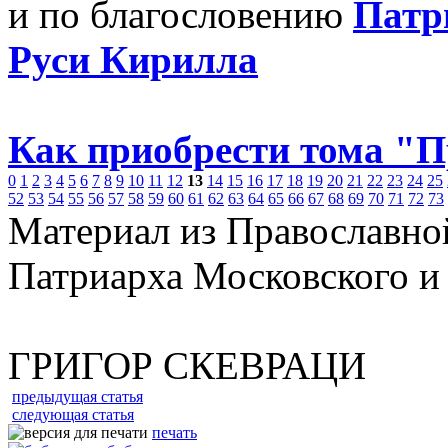
и по благословению
Патр
Руси Кирилла
Как приобрести тома "
0
1
2
3
4
5
6
7
8
9
10
11
12
13
14
15
16
17
18
19
20
21
22
23
24
25
52
53
54
55
56
57
58
59
60
61
62
63
64
65
66
67
68
69
70
71
72
73
Материал из Православно
Патриарха Московского и
ГРИГОР СКЕВРАЦИ
предыдущая статья
следующая статья
печать