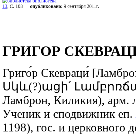
библиотека
13
, С. 108
опубликовано:
9 сентября 2011г.
ГРИГОР СКЕВРАЦ
Григо́р Скевраци́ [Ламб
Սկև(?)ացի՛ Լամբրռճացի
Ламброн, Киликия), арм. л
Ученик и сподвижник еп.
1198), гос. и церковного 