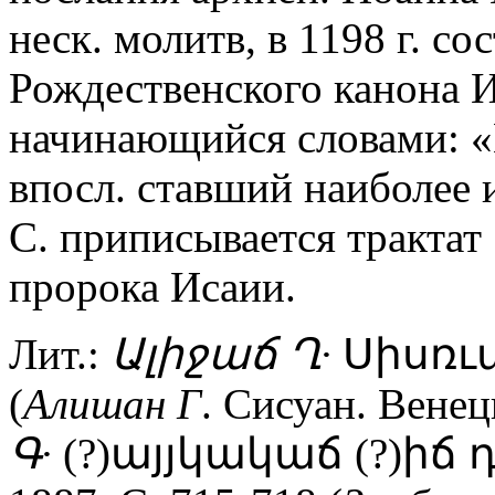
неск. молитв, в 1198 г. со
Рождественского канона 
начинающийся словами: «В
впосл. ставший наиболее и
С. приписывается трактат
пророка Исаии.
Лит.:
Ալիջաճ
Ղ·
Սիսռւաճ
(
Алишан
Г
. Сисуан. Венец
Գ·
(?)այյկակաճ (?)իճ