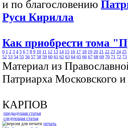
и по благословению
Патр
Руси Кирилла
Как приобрести тома "
0
1
2
3
4
5
6
7
8
9
10
11
12
13
14
15
16
17
18
19
20
21
22
23
24
25
52
53
54
55
56
57
58
59
60
61
62
63
64
65
66
67
68
69
70
71
72
73
Материал из Православно
Патриарха Московского и
КАРПОВ
предыдущая статья
следующая статья
печать