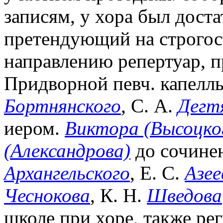
записям, у хора был доста
претендующий на строгост
направлению репертуар, 
Придворной певч. капеллы
Бортнянского
, С. А.
Дегт
иером.
Виктора (Высоцко
(Александрова)
до сочине
Архангельского
, Е. С.
Азее
Чеснокова
, К. Н.
Шведова
школе при хоре, также ре