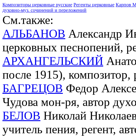
Композиторы церковные русские
Регенты церковные
Карпов Ми
духовно-муз. сочинений и переложений
См.также:
АЛЬБАНОВ
Александр Ива
церковных песнопений, ре
АРХАНГЕЛЬСКИЙ
Анато
после 1915), композитор,
БАГРЕЦОВ
Федор Алексее
Чудова мон-ря, автор дух
БЕЛОВ
Николай Николаеви
учитель пения, регент, ав