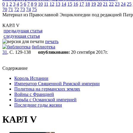
0
1
2
3
4
5
6
7
8
9
10
11
12
13
14
15
16
17
18
19
20
21
22
23
24
25
70
71
72
73
74
75
Материал из Православной Энциклопедии под редакцией Патр
КАРЛ V
предыдущая статья
следующая статья
печать
библиотека
31
, С. 129-138
опубликовано:
20 сентября 2017г.
Содержание
Король Испании
Император Священной Римской империи
Политика на германских землях
Войны с Францией
Борьба с Османской империей
Последние годы жизни
КАРЛ V