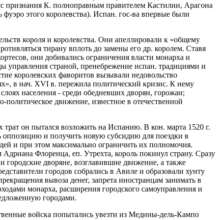
цесс признания К. полноправным правителем Кастилии, Арагона
ь фуэро этого королевства). Испан. гос-ва впервые были
ельств короля и королевства. Они апеллировали к «общему
противляться тирану вплоть до замены его др. королем. Ставя
кортесов, они добивались ограничения власти монарха и
ды управления страной, пренебрежение испан. традициями и
стие королевских фаворитов вызывали недовольство
х», в нач. XVI в. пережила политический кризис. К нему
слоях населения - среди обедневших дворян, горожан;
о-политическое движение, известное в отечественной
трат он пытался возложить на Испанию. В кон. марта 1520 г.
ть оппозицию и получить новую субсидию для поездки в
дей и при этом максимально ограничить их полномочия.
 Адриана Флоренца, еп. Утрехта, король покинул страну. Сразу
 и городские дворяне, возглавившие движение, а также
редставители городов собрались в Авиле и образовали хунту
прекращения вывоза денег, запрета иностранцам занимать в
доходами монарха, расширения городского самоуправления и
редложенную городами.
льственные войска попытались увезти из Медины-дель-Кампо