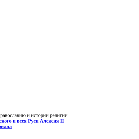
Православию и истории религии
кого и всея Руси Алексия II
рилла