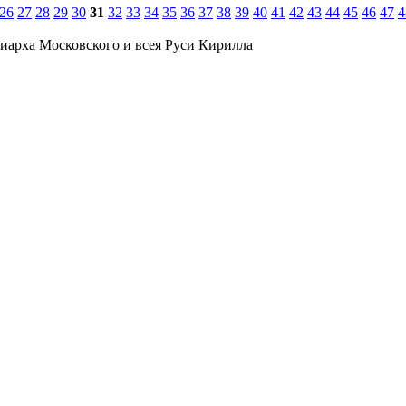
26
27
28
29
30
31
32
33
34
35
36
37
38
39
40
41
42
43
44
45
46
47
4
иарха Московского и всея Руси Кирилла