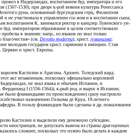
о провел в Нидерландах, воспитанием буд. императора и его
в (1507-1530), при дворе к-рой веяния культуры Ренессанса
 Золотого руна, основанный бургундским герц. Филиппом
й и не участвовала в управлении гос-вом и в воспитании сына;
м воспитанием К. занимался ректор и канцлер Лувенского ун-
е буд. императором образование в целом соответствовало
пробелы в знаниях: напр., из языков он знал только
о благочестия» (см.
Devotio moderna
), христ.
гуманизма
;
ение молодым государем христ. гармонии в империи. Став
. Церкви и христ. Европы.
е королем Кастилии и Арагона. Архиеп. Толедский кард.
 этот акт незаконным, поскольку официально королевой
 Нидерландах, не знал языка и обычаев Испании, и
 Фердинанд I (1556-1564)), к-рый род. и вырос в Испании.
ные были фламандцами по происхождению) сразу настроило
пособствовал назначению Гильома де Круа, 19-летнего
кафедры. В пользу фламандцев были сделаны и др. пожалования
 королю Кастилии и выделили ему денежную субсидию.
ости иностранцев, не допускать вывоза из страны драгоценных
оказалось сложнее, поскольку это нужно было делать в каждом