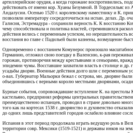
артиллерийские орудия, а когда горожане воспротивились, под
действовать от имени кор. Хуаны Безумной. В Тордесильяс из А
Андалусии. Осенью 1520 г. королевскому наместнику и К. при
позволяли императору сосредоточиться на испан. делах. Др. о
Галисия, Эстремадура - сохранили верность К. К восстанию Ко
чему способствовала и политика властей, стремившихся раскол
действия велись с переменным успехом, но нерешительность в
восстания во главе с Падильей были казнены, возмущение быс
Одновременно с восстанием Комунерос произошло масштабное вы
Германию, отложил свою поездку в Валенсию, к-рая переживала
горожан, противоречия между крестьянами и сеньорами, вражд
эпидемии чумы. Восставшие захватили власть в столице и др. г
усадьбы дворян. Военные действия долго шли с переменным усп
о-вах. Губернатор Мальорки бежал с острова, мн. дворяне был
объединившись с верными королю местными дворянами, осадил
Бурные события, сопровождавшие вступление К. на престолы 
кастельяно, предпринял реформы центральных правительственны
преимущественно испанцев, проводил в стране довольно много 
того как на кортесах 1538 г. дворянство и духовенство отказал
до одних лишь представителей городов ослабило влияние сосл
Испания в этот период продолжала играть ведущую роль в Вели
территории совр. Мексики (1519-1521) и державы инков на зем