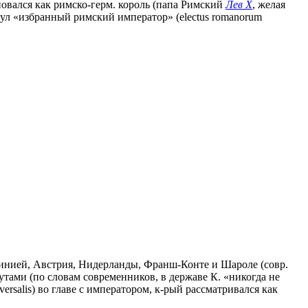
ороновался как римско-герм. король (папа Римский
Лев X
, желая
тул «избранный римский император» (electus romanorum
динией, Австрия, Нидерланды, Франш-Конте и Шароле (совр.
тами (по словам современников, в державе К. «никогда не
rsalis) во главе с императором, к-рый рассматривался как