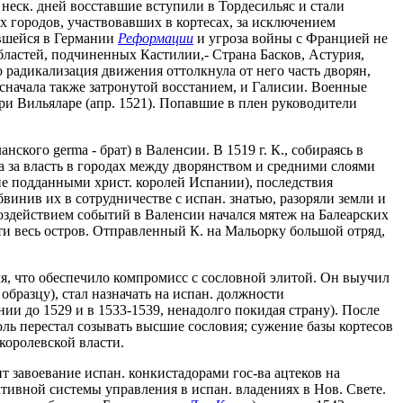
неск. дней восставшие вступили в Тордесильяс и стали
х городов, участвовавших в кортесах, за исключением
авшейся в Германии
Реформации
и угроза войны с Францией не
бластей, подчиненных Кастилии,- Страна Басков, Астурия,
 радикализация движения оттолкнула от него часть дворян,
сначала также затронутой восстанием, и Галисии. Военные
и Вильяларе (апр. 1521). Попавшие в плен руководители
ого germа - брат) в Валенсии. В 1519 г. К., собираясь в
а за власть в городах между дворянством и средними слоями
ие подданными христ. королей Испании), последствия
винив их в сотрудничестве с испан. знатью, разоряли земли и
воздействием событий в Валенсии начался мятеж на Балеарских
ти весь остров. Отправленный К. на Мальорку большой отряд,
я, что обеспечило компромисс с сословной элитой. Он выучил
бразцу), стал назначать на испан. должности
ии до 1529 и в 1533-1539, ненадолго покидая страну). После
роль перестал созывать высшие сословия; сужение базы кортесов
королевской власти.
 завоевание испан. конкистадорами гос-ва ацтеков на
тивной системы управления в испан. владениях в Нов. Свете.