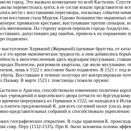
ожгли город. Это вызвало возмущение по всей Кастилии. Спустя 
вилы переместилась хунта; в ее состав вошли представители все
шлось вести с восставшими переговоры, поскольку события нач
чагом восстания стала Мурсия. Однако большинство окраинных о
мунерос примкнули крестьяне, выступавшие против сеньоров, но
оть мятежников. На сторону короля перешли города Андалусии, 
осставших, допустивших ряд ошибок, привела к их поражению пр
тро подавлено.
ступление Херманий (Жерманий) (цеховые братства, от каталанск
 в это время экономические трудности, к ним добавились борьб
ебность к многочисленным здесь мудехарам (мусульмане, ставш
ородах Валенсии, разгромили кварталы, где жили мусульмане, об
ехом, лишь в 1522 г. восстание было подавлено. В 1521 г. под 
и убиты. Восставшие в течение полутора лет контролировали поч
 Пальму. В марте 1523 г. повстанцы сложили оружие.
Кастилии и Арагона, способствовали изменению политики корол
х учреждений и королевского двора (отчасти по бургундскому о
времени (вернувшись из Германии в 1522, он находился в Испан
ись платить предложенный К. для всех сословий налог (сиса), ко
овно-представительных собраний и способствовало укреплению 
ких географических открытиях. В годы правления К. происходит
лях совр. Перу (1532-1535). При К. были заложены основы эффек