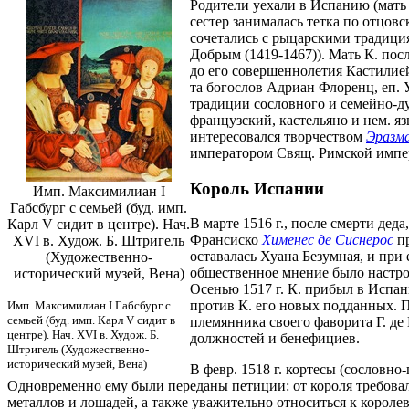
Родители уехали в Испанию (мать 
сестер занималась тетка по отцов
сочетались с рыцарскими традици
Добрым (1419-1467)). Мать К. пос
до его совершеннолетия Кастилие
та богослов Адриан Флоренц, еп. 
традиции сословного и семейно-дух
французский, кастельяно и нем. я
интересовался творчеством
Эразм
императором Свящ. Римской импери
Король Испании
Имп. Максимилиан I
Габсбург с семьей (буд. имп.
В марте 1516 г., после смерти де
Карл V сидит в центре). Нач.
Франсиско
Хименес де Сиснерос
пр
XVI в. Худож. Б. Штригель
оставалась Хуана Безумная, и при
(Художественно-
общественное мнение было настрое
исторический музей, Вена)
Осенью 1517 г. К. прибыл в Испа
против К. его новых подданных. П
Имп. Максимилиан I Габсбург с
семьей (буд. имп. Карл V сидит в
племянника своего фаворита Г. д
центре). Нач. XVI в. Худож. Б.
должностей и бенефициев.
Штригель (Художественно-
исторический музей, Вена)
В февр. 1518 г. кортесы (сословн
Одновременно ему были переданы петиции: от короля требовал
металлов и лошадей, а также уважительно относиться к короле