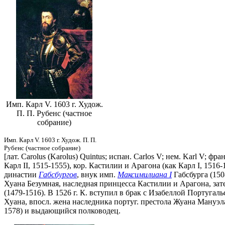
Имп. Карл V. 1603 г. Худож.
П. П. Рубенс (частное
собрание)
Имп. Карл V. 1603 г. Худож. П. П.
Рубенс (частное собрание)
[лат. Carolus (Karolus) Quintus; испан. Carlos V; нем. Karl V; 
Карл II, 1515-1555), кор. Кастилии и Арагона (как Карл I, 1516
династии
Габсбургов
, внук имп.
Максимилиана I
Габсбурга (150
Хуана Безумная, наследная принцесса Кастилии и Арагона, зат
(1479-1516). В 1526 г. К. вступил в брак с Изабеллой Португал
Хуана, впосл. жена наследника португ. престола Жуана Мануэл
1578) и выдающийся полководец.