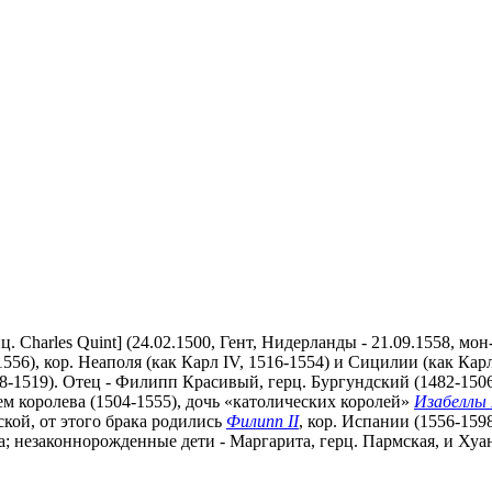
франц. Charles Quint] (24.02.1500, Гент, Нидерланды - 21.09.1558,
-1556), кор. Неаполя (как Карл IV, 1516-1554) и Сицилии (как Кар
8-1519). Отец - Филипп Красивый, герц. Бургундский (1482-1506;
ем королева (1504-1555), дочь «католических королей»
Изабеллы 
ьской, от этого брака родились
Филипп II
, кор. Испании (1556-159
а; незаконнорожденные дети - Маргарита, герц. Пармская, и Хуа