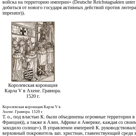
войска на территорию империи» (Deutsche Reichstagsakten unter K
добиться от нового государя активных действий против лютера
imperator)).
Королевская коронация
Карла V в Ахене. Гравюра.
1520 г.
Королевская коронация Карла V в
Ахене. Гравюра. 1520 г.
Т. о., под властью К. были объединены огромные территории 
Франция)), а также в Азии, Африке и Америке, каждая со свои
заходило солнце»). В управлении империей К. руководствовался
верховный покровитель зап. христиан, главенствующий среди в