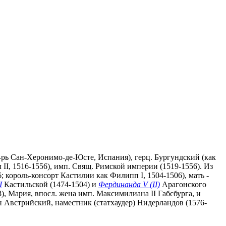
 мон-рь Сан-Херонимо-де-Юсте, Испания), герц. Бургундский (как
л II, 1516-1556), имп. Свящ. Римской империи (1519-1556). Из
 король-консорт Кастилии как Филипп I, 1504-1506), мать -
I
Кастильской (1474-1504) и
Фердинанда V (II)
Арагонского
8), Мария, впосл. жена имп. Максимилиана II Габсбурга, и
н Австрийский, наместник (статхаудер) Нидерландов (1576-