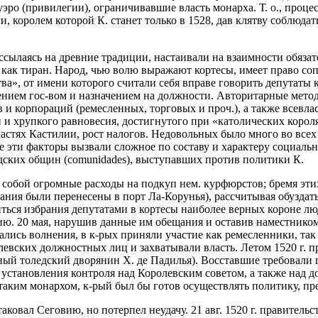
фуэро (привилегии), ограничивавшие власть монарха. Т. о., про
и, королем которой К. станет только в 1528, дав клятву соблюдат
сылаясь на древние традиции, настаивали на взаимности обязат
бя как тиран. Народ, чью волю выражают кортесы, имеет право со
а», от имени которого считали себя вправе говорить депутаты 
ением гос-вом и назначением на должности. Авторитарные мето
и корпораций (ремесленных, торговых и проч.), а также всевла
и хрупкого равновесия, достигнутого при «католических короля
стях Кастилии, рост налогов. Недовольных было много во всех 
 эти факторы вызвали сложное по составу и характеру социальн
родских общин (comunidades), выступавших против политики К.
обой огромные расходы на подкуп нем. курфюрстов; бремя этих 
едания были перенесены в порт Ла-Корунья), рассчитывая обузда
ься избрания депутатами в кортесы наиболее верных короне лю
ию. 20 мая, нарушив данные им обещания и оставив наместником
чались волнения, в к-рых приняли участие как ремесленники, так
евских должностных лиц и захватывали власть. Летом 1520 г. п
тный толедский дворянин Х. де Падилья). Восставшие требовали 
 установления контроля над Королевским советом, а также над 
 таким монархом, к-рый был бы готов осуществлять политику, п
таковал Сеговию, но потерпел неудачу. 21 авг. 1520 г. правите