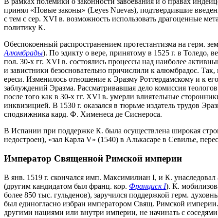
В рамках полемики о законности завоевания и о правах индей
принял «Новые законы» (Leyes Nuevas), подтвердившие введен
с тем с сер. XVI в. возможность использовать драгоценные мет
политику К.
Обеспокоенный распространением протестантизма на герм. зем
Алюмбрады
). По эдикту о вере, принятому в 1525 г. в Толедо
пол. 30-х гг. XVI в. состоялись процессы над наиболее актив
и завистники безосновательно причислили к алюмбрадос. Так, 
ереси. Изменилось отношение к Эразму Роттердамскому и к его
заблуждений Эразма. Рассматривавшая дело комиссия теологов 
после того как в 30-х гг. XVI в. умерли влиятельные сторонник
инквизицией. В 1530 г. оказался в тюрьме издатель трудов Эра
сподвижника кард. Ф. Хименеса де Сиснероса.
В Испании при поддержке К. была осуществлена широкая строит
недостроен), «зал Карла V» (1540) в Алькасаре в Севилье, пере
Император Священной Римской империи
В янв. 1519 г. скончался имп. Максимилиан I, и К. унаследова
(другим кандидатом был франц. кор.
Франциск I
). К. мобилизо
более 850 тыс. гульденов), заручился поддержкой герм. духовн
был единогласно избран императором Свящ. Римской империи. В
другими нациями или внутри империи, не начинать с соседями 