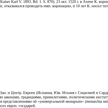
aiser Karl V. 1893. Bd. 1. S. 870). 23 окт. 1520 г. в Ахене К. к
н, отказывался проводить имп. коронацию, и 10 лет К. носил ти
в Зап. и Центр. Европе (Испания, Юж. Италия с Сицилией и Сар
ми законами, традициями, привилегиями, политическими институ
 представлениями об «универсальной монархии» (monarchia unive
сех европ. государей.