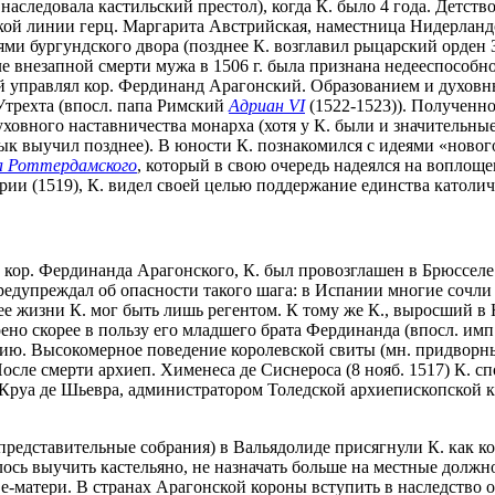
наследовала кастильский престол), когда К. было 4 года. Детств
ской линии герц. Маргарита Австрийская, наместница Нидерландо
ями бургундского двора (позднее К. возглавил рыцарский орден
ле внезапной смерти мужа в 1506 г. была признана недееспособно
й управлял кор. Фердинанд Арагонский. Образованием и духовны
Утрехта (впосл. папа Римский
Адриан VI
(1522-1523)). Полученно
овного наставничества монарха (хотя у К. были и значительные 
зык выучил позднее). В юности К. познакомился с идеями «новог
а Роттердамского
, который в свою очередь надеялся на воплощ
и (1519), К. видел своей целью поддержание единства католич
да, кор. Фердинанда Арагонского, К. был провозглашен в Брюссел
едупреждал об опасности такого шага: в Испании многие сочли
 ее жизни К. мог быть лишь регентом. К тому же К., выросший в
но скорее в пользу его младшего брата Фердинанда (впосл. имп.
нию. Высокомерное поведение королевской свиты (мн. придвор
осле смерти архиеп. Хименеса де Сиснероса (8 нояб. 1517) К. с
е Круа де Шьевра, администратором Толедской архиепископской 
о-представительные собрания) в Вальядолиде присягнули К. как
ось выучить кастельяно, не назначать больше на местные должн
ве-матери. В странах Арагонской короны вступить в наследство 