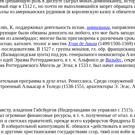
цев (решающую роль в диспуте сыграл монах-доминиканец, исто
ный еще в 1512 г., но почти не выполнявшийся запрет обращать
аллы из американских рудников (в королевскую казну в обязател
лях, К. поддерживал деятельность испан.
инквизиции
, направлен
, верующие были обязаны доносить на любого, кто мог быть запо
ными из алюмбрадос; многие были приговорены к различным срока
испан. католич. теолог и мистик
Хуан де Авила
(1499/1500-1569)
 последователям. В 1527 г. группа монахов, гл. обр. франциска
(Вальядолидская хунта) под рук. генерального инквизитора Ало
и идей Эразма Роттердамского, в т. ч. Альфонсо де
Вальдес
, секр
зма Роттердамского Мигель де Эгиа; в 1533 г. был начат инквиз
ельная программа в духе итал. Ренессанса. Среди сооружений э
строенный Алькасар в Толедо (1538-1551, архитекторы Э. Эгас, А
л австр. владения Габсбургов (Нидерландами он управлял с 1515)
вал огромные финансовые ресурсы, в т. ч. полученные от итал. и
ых и светских правителей, прежде всего курфюрстов Фридриха II
 избирательной капитуляции К. обязался «действовать в интерес
и другими христианскими государствами ссор, тяжб или войн ни