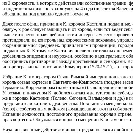
из 3 королевств, в которых действовали собственные традиц. 
и подчиненных им гос-в затянулся на 4 года (не считая Валенси
объединены под властью одного государя.
Даже после офиц. признания К. королем Кастилии подданные, с
благу», к-рое следует защищать и от короля, если тот ведет се
выше интересов правящей династии интересы «всего королевств
претендовали на контроль над королевскими доходами, управл
сохранившимися средневек. привилегиями провинций, городов 
подданных К. К тому же Кастилия после значительных перемен 
добавились эпидемии и неурожаи, особенно в центральных обла
обострились противоречия между крестьянами и сеньорами. Все
историографии как восстание Комунерос (1520-1521), т. е. го
Избрание К. императором Свящ. Римской империи повлекло за с
король созвал кортесы в Сантьяго-де-Компостела (позднее зас
Германию. Коррехидорам (наместникам) было предписано добит
Угрозами и подкупом К. добился согласия депутатов на субсид
же в городах Кастилии (Толедо, Сеговия, Вальядолид и др.) на
представители католич. духовенства. Повстанцы смещали корол
(союз) с собственным войском (командование взял на себя зна
Испании должности, постоянного пребывания короля в стране,
прав кортесов. Обсуждался вопрос о смещении К. и замене его
Начались военные действия: в июле отряд королевских войск а