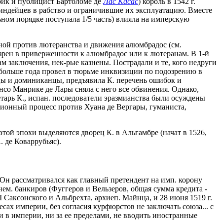
рик и публицист Бартоломе де
Лас Касас
) король в 1542 г.
 индейцев в рабство и ограничившие их эксплуатацию. Вместе
ьном порядке поступала 1/5 часть) влияла на имперскую
ной против лютеранства и движения алюмбрадос (см.
дозрен в приверженности к алюмбрадос или к лютеранам. В 1-й
м заключения, нек-рые казнены. Пострадали и те, кого недруги
 больше года провел в тюрьме инквизиции по подозрению в
нцы и доминиканцы, предъявила К. перечень ошибок и
нсо Манрике де Лары сняла с него все обвинения. Однако,
етарь К., испан. последователи эразмианства были осуждены
иционный процесс против Хуана де Вергары, гуманиста,
той эпохи выделяются дворец К. в Альгамбре (начат в 1526,
. де Коваррубьяс).
. Он рассматривался как главный претендент на имп. корону
 нем. банкиров (Фуггеров и Вельзеров, общая сумма кредита -
I Саксонского и Альбрехта, архиеп. Майнца, и 28 июня 1519 г.
ах империи, без согласия курфюрстов не заключать союза... с
 в империи, ни за ее пределами, не вводить иностранные