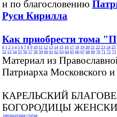
и по благословению
Патр
Руси Кирилла
Как приобрести тома "
0
1
2
3
4
5
6
7
8
9
10
11
12
13
14
15
16
17
18
19
20
21
22
23
24
25
52
53
54
55
56
57
58
59
60
61
62
63
64
65
66
67
68
69
70
71
72
73
Материал из Православно
Патриарха Московского и
КАРЕЛЬСКИЙ БЛАГОВ
БОГОРОДИЦЫ ЖЕНСК
предыдущая статья