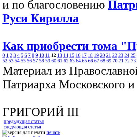
и по благословению
Патр
Руси Кирилла
Как приобрести тома "
0
1
2
3
4
5
6
7
8
9
10
11
12
13
14
15
16
17
18
19
20
21
22
23
24
25
52
53
54
55
56
57
58
59
60
61
62
63
64
65
66
67
68
69
70
71
72
73
Материал из Православно
Патриарха Московского и
ГРИГОРИЙ III
предыдущая статья
следующая статья
печать