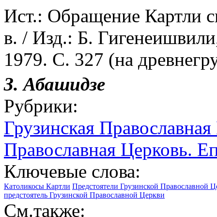
Ист.: Обращение Картли с
в. / Изд.: Б. Гигенеишвил
1979. С. 327 (на древнегруз
З.
Абашидзе
Рубрики:
Грузинская Православная
Православная Церковь. Е
Ключевые слова:
Католикосы Картли
Предстоятели Грузинской Православной Ц
предстоятель Грузинской Православной Церкви
См.также: