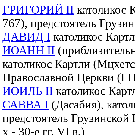
ГРИГОРИЙ II
католикос К
767), предстоятель Грузи
ДАВИД I
католикос Картл
ИОАНН II
(приблизительно 
католикос Картли (Мцхетс
Православной Церкви (Г
ИОИЛЬ II
католикос Карт
САВВА I
(Дасабия), катол
предстоятель Грузинской 
х - 30-е гг. VI в.)