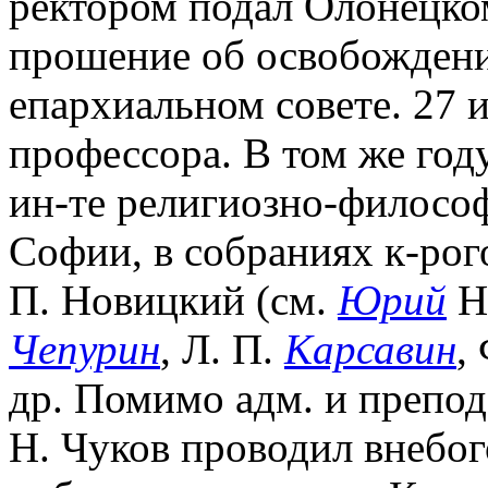
ректором подал Олонецко
прошение об освобождени
епархиальном совете. 27 
профессора. В том же год
ин-те религиозно-философ
Софии, в собраниях к-рог
П. Новицкий (см.
Юрий
Но
Чепурин
, Л. П.
Карсавин
,
др. Помимо адм. и препод
Н. Чуков проводил внебо