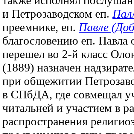
также исполнял послушан
и Петрозаводском еп.
Пал
преемнике, еп.
Павле (До
благословению еп. Павла 
перешел во 2-й класс Оло
(1889) назначен надзират
при общежитии Петрозавод
в СПбДА, где совмещал уч
читальней и участием в р
распространения религио