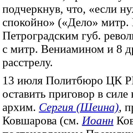
подчеркнув, что, «если ну
спокойно» («Дело» митр. 
Петроградским губ. рево
с митр. Вениамином и 8 
расстрелу.
13 июля Политбюро ЦК Р
оставить приговор в силе
архим.
Сергия (Шеина)
, 
Ковшарова (см.
Иоанн
Ков