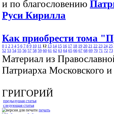
и по благословению
Патр
Руси Кирилла
Как приобрести тома "
0
1
2
3
4
5
6
7
8
9
10
11
12
13
14
15
16
17
18
19
20
21
22
23
24
25
52
53
54
55
56
57
58
59
60
61
62
63
64
65
66
67
68
69
70
71
72
73
Материал из Православно
Патриарха Московского и
ГРИГОРИЙ
предыдущая статья
следующая статья
печать