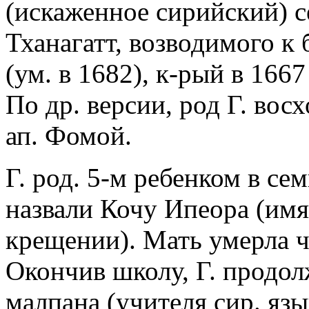
(искаженное сирийский) с
Тханагатт, возводимого к
(ум. в 1682), к-рый в 166
По др. версии, род Г. во
ап. Фомой.
Г. род. 5-м ребенком в с
назвали Кочу Ипеора (имя
крещении). Мать умерла ч
Окончив школу, Г. продол
малпана (учителя сир. яз