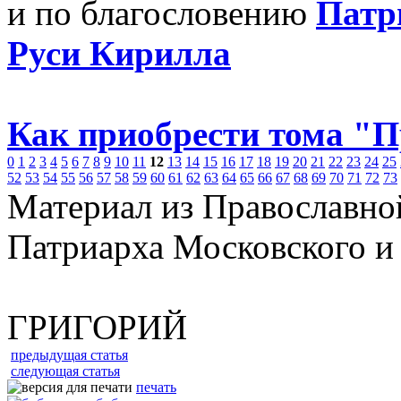
и по благословению
Патр
Руси Кирилла
Как приобрести тома "
0
1
2
3
4
5
6
7
8
9
10
11
12
13
14
15
16
17
18
19
20
21
22
23
24
25
52
53
54
55
56
57
58
59
60
61
62
63
64
65
66
67
68
69
70
71
72
73
Материал из Православно
Патриарха Московского и
ГРИГОРИЙ
предыдущая статья
следующая статья
печать