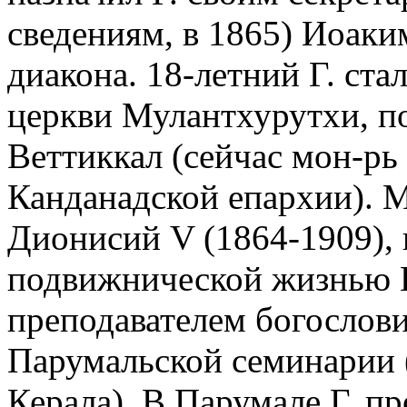
сведениям, в 1865) Иоаки
диакона. 18-летний Г. ст
церкви Мулантхурутхи, по
Веттиккал (сейчас мон-рь
Канданадской епархии). 
Дионисий V (1864-1909),
подвижнической жизнью Г
преподавателем богослови
Парумальской семинарии (
Керала). В Парумале Г. п