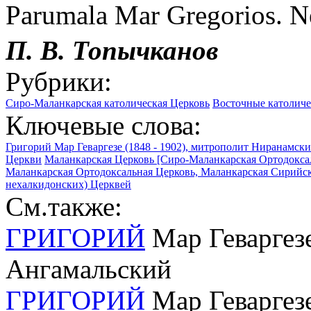
Parumala Mar Gregorios. N
П. В.
Топычканов
Рубрики:
Сиро-Маланкарская католическая Церковь
Восточные католич
Ключевые слова:
Григорий Мар Геваргезе (1848 - 1902), митрополит Ниранамск
Церкви
Маланкарская Церковь [Сиро-Маланкарская Ортодоксал
Маланкарская Ортодоксальная Церковь, Маланкарская Сирийск
нехалкидонских) Церквей
См.также:
ГРИГОРИЙ
Мар Геваргезе
Ангамальский
ГРИГОРИЙ
Мар Геваргезе