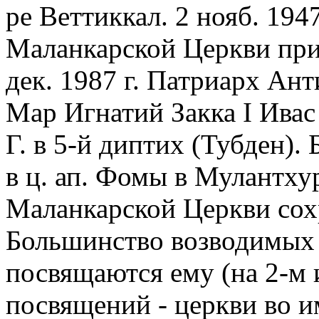
ре Веттиккал. 2 нояб. 194
Маланкарской Церкви прич
дек. 1987 г. Патриарх Ан
Мар Игнатий Закка I Ивас
Г. в 5-й диптих (Тубден).
в ц. ап. Фомы в Мулантху
Маланкарской Церкви сох
Большинство возводимых в
посвящаются ему (на 2-м и
посвящений - церкви во и