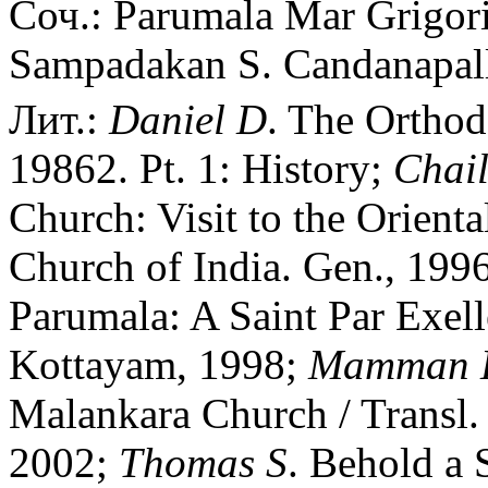
Соч.: Parumala Mar Grigoriy
Sampadakan S. Candanapall
Лит.:
Daniel
D
. The Orthod
19862. Pt. 1: History;
Chail
Church: Visit to the Orien
Church of India. Gen., 199
Parumala: A Saint Par Exel
Kottayam, 1998;
Mamman
Malankara Church / Transl.
2002;
Thomas
S
. Behold a 