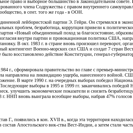
ное право и выборное большинство в Законодательном совете. В 
рованного члена Содружества с правом внутреннего самоуправлен
ообщество, в сент. того же года - в ООН.
диненной лейбористской партии Э. Гейри. Он стремился в экон
ных проблем, безработица, коррупция привели к политическому к
 партия «Новый объединенный поход за благосостояние, образов
ногласия внутри партии и провокационная политика США, напра
новку. В окт. 1983 г. в стране вновь произошел переворот, ор
ый контингент Военно-морских сил США и солдат 7 стран Вест-И
е было восстановлено действие Конституции, генерал-губернат
84 г., сформировала правительство во главе с премьер-министром
ыла направлена на ликвидацию ущерба, нанесенного войной. США
оложение. В марте 1990 г. на очередных выборах победил Нацио
. Последующие выборы в 1995 и 1999 гг. заканчивались победой 
неск. улучшить экономические показатели и снизить безработиц
3 г. ННП вновь выиграла всеобщие выборы, набрав 47% голосов 
ав Г., появились в кон. XVII в., когда эта территория находил
и в состав Апостольского вик-ства Вест-Индии, а затем стали ч