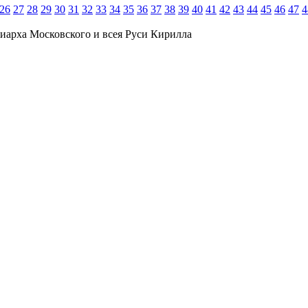
26
27
28
29
30
31
32
33
34
35
36
37
38
39
40
41
42
43
44
45
46
47
4
иарха Московского и всея Руси Кирилла