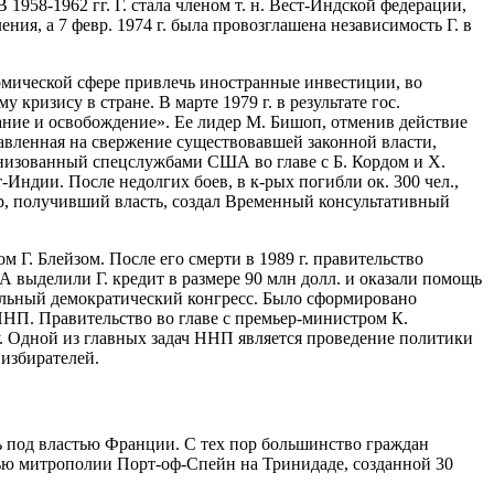
1958-1962 гг. Г. стала членом т. н. Вест-Индской федерации,
ия, а 7 февр. 1974 г. была провозглашена независимость Г. в
омической сфере привлечь иностранные инвестиции, во
ризису в стране. В марте 1979 г. в результате гос.
ание и освобождение». Ее лидер М. Бишоп, отменив действие
вленная на свержение существовавшей законной власти,
ганизованный спецслужбами США во главе с Б. Кордом и Х.
ндии. После недолгих боев, в к-рых погибли ок. 300 чел.,
ор, получивший власть, создал Временный консультативный
 Г. Блейзом. После его смерти в 1989 г. правительство
 выделили Г. кредит в размере 90 млн долл. и оказали помощь
нальный демократический конгресс. Было сформировано
ННП. Правительство во главе с премьер-министром К.
у. Одной из главных задач ННП является проведение политики
избирателей.
ась под властью Франции. С тех пор большинство граждан
астью митрополии Порт-оф-Спейн на Тринидаде, созданной 30