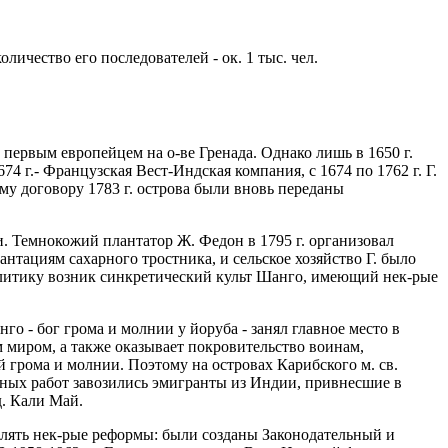
чество его последователей - ок. 1 тыс. чел.
 первым европейцем на о-ве Гренада. Однако лишь в 1650 г.
4 г.- Французская Вест-Индская компания, с 1674 по 1762 г. Г.
ому договору 1783 г. острова были вновь переданы
и. Темнокожий плантатор Ж. Федон в 1795 г. организовал
нтациям сахарного тростника, и сельское хозяйство Г. было
олитику возник синкретический культ Шанго, имеющий нек-рые
нго - бог грома и молнии у йоруба - занял главное место в
м миром, а также оказывает покровительство воинам,
 грома и молнии. Поэтому на островах Карибского м. св.
енных работ завозились эмигранты из Индии, привнесшие в
. Кали Май.
твлять нек-рые реформы: были созданы Законодательный и