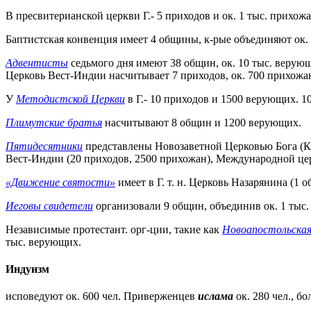
В пресвитерианской церкви Г.- 5 приходов и ок. 1 тыс. прихожа
Баптистская конвенция имеет 4 общины, к-рые объединяют ок.
Адвентисты
седьмого дня имеют 38 общин, ок. 10 тыс. верую
Церковь Вест-Индии насчитывает 7 приходов, ок. 700 прихожа
У
Методистской Церкви
в Г.- 10 приходов и 1500 верующих. 
Плимутские братья
насчитывают 8 общин и 1200 верующих.
Пятидесятники
представлены Новозаветной Церковью Бога (Кл
Вест-Индии (20 приходов, 2500 прихожан), Международной цер
«Движение святости»
имеет в Г. т. н. Церковь Назарянина (1 
Иеговы свидетели
организовали 9 общин, объединив ок. 1 тыс. 
Независимые протестант. орг-ции, такие как
Новоапостольская
тыс. верующих.
Индуизм
исповедуют ок. 600 чел. Приверженцев
ислама
ок. 280 чел., б