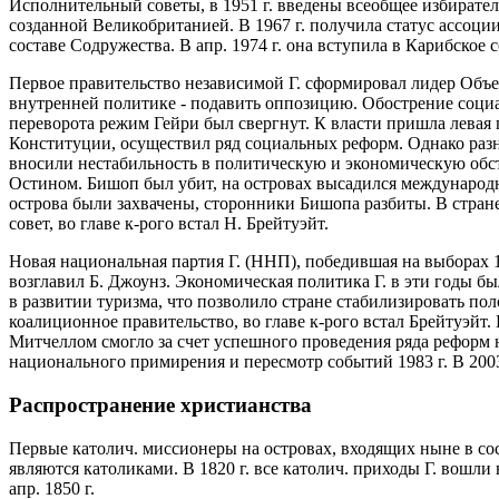
Исполнительный советы, в 1951 г. введены всеобщее избиратель
созданной Великобританией. В 1967 г. получила статус ассоции
составе Содружества. В апр. 1974 г. она вступила в Карибское с
Первое правительство независимой Г. сформировал лидер Объе
внутренней политике - подавить оппозицию. Обострение социаль
переворота режим Гейри был свергнут. К власти пришла левая
Конституции, осуществил ряд социальных реформ. Однако раз
вносили нестабильность в политическую и экономическую обста
Остином. Бишоп был убит, на островах высадился международн
острова были захвачены, сторонники Бишопа разбиты. В стран
совет, во главе к-рого встал Н. Брейтуэйт.
Новая национальная партия Г. (ННП), победившая на выборах 19
возглавил Б. Джоунз. Экономическая политика Г. в эти годы б
в развитии туризма, что позволило стране стабилизировать п
коалиционное правительство, во главе к-рого встал Брейтуэйт
Митчеллом смогло за счет успешного проведения ряда реформ 
национального примирения и пересмотр событий 1983 г. В 200
Распространение христианства
Первые католич. миссионеры на островах, входящих ныне в сост
являются католиками. В 1820 г. все католич. приходы Г. вошл
апр. 1850 г.