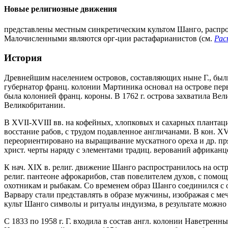
Новые религиозные движения
представлены местным синкретическим культом Шанго, распрост
Малочисленными являются орг-ции растафарианистов (см.
Рас
История
Древнейшим населением островов, составляющих ныне Г., были 
губернатор франц. колонии Мартиника основал на острове первое
была колонией франц. короны. В 1762 г. острова захватила Вели
Великобритании.
В XVII-XVIII вв. на кофейных, хлопковых и сахарных плантаци
восстание рабов, с трудом подавленное англичанами. В кон. XV
переориентировано на выращивание мускатного ореха и др. пр
христ. черты наряду с элементами традиц. верований африканц
К нач. XIX в. религ. движение Шанго распространилось на остро
религ. пантеоне афрокарибов, став повелителем духов, с помо
охотникам и рыбакам. Со временем образ Шанго соединился с о
Варвару стали представлять в образе мужчины, изображая с меч
культ Шанго символы и ритуалы индуизма, в результате можно
С 1833 по 1958 г. Г. входила в состав англ. колонии Наветре