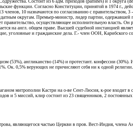
дружества. Состоит из 6 адм. приходов (parishes) и 1 округа (de
ельские функции. Согласно Конституции, принятой в 1974 г., дей
13 членов, 10 назначаются по согласованию с правительством, 3 
андатным округам. Премьер-министр, лидер партии, одержавшей 
яет правительство, осуществляющее исполнительную власть. Он 
ается на англ. общем праве. Высшей судебной инстанцией явля
ие, уголовные и гражданские дела. Г.- член ООН, Карибского 
зм (53%), англиканство (14%) и протестант. конфессии (30%). 
0,1%. Ок. 0,5% верующих не причисляют себя ни к одной религии.
аганом митрополии Кастри на о-ве Сент-Люсия, к-рое входит в 
ходов и 5 миссий, клир состоит из 23 священников, 2 постоянны
трова, являющегося частью Церкви в пров. Вест-Индия, члена А