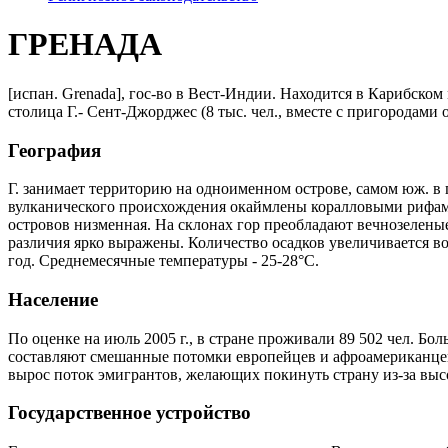
ГРЕНАДА
[испан. Grenada], гос-во в Вест-Индии. Находится в Карибском 
столица Г.- Сент-Джорджес (8 тыс. чел., вместе с пригородами о
География
Г. занимает территорию на одноименном острове, самом юж. в 
вулканического происхождения окаймлены коралловыми рифами.
островов низменная. На склонах гор преобладают вечнозелены
различия ярко выражены. Количество осадков увеличивается во 
год. Среднемесячные температуры - 25-28°С.
Население
По оценке на июль 2005 г., в стране проживали 89 502 чел. Бо
составляют смешанные потомки европейцев и афроамериканцев,
вырос поток эмигрантов, желающих покинуть страну из-за высок
Государственное устройство