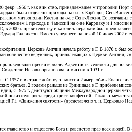
20 февр. 1956 г. как вик-ство, принадлежащее митрополии Пор
нт-Джорджес были отделены приходы на о-вах Барбадос, Сен-Винсе
фраганом митрополии Кастри на о-ве Сент-Люсия. Ее возглавил еп
а исключением 1 прихода и 4 миссий на о-ве Карриаку и 1 миссии
, в 2000 г. правительству и католич. иерархии был представле
с Эдуард Галликсон. Вместо ушедшего на покой 10 июля 2002 г. е
еликобритании, Церковь Англии начала работу в Г. В 1878 г. был
ан количество верующих, принадлежащих к Церкви Англии, снизи
там проповедовали пресвитериане. Адвентисты седьмого дня появи
 Свидетели Иеговы организовали миссии в 1931 г.
XX в. С 1957 г. в стране действуют миссии 2 амер. об-в - Еванге
ских братьев. 2 годами раньше из Тринидада в Г. прибыли мис
ндии, с 1975 г. действуют общины Международной церкви четыр
ий показатель роста среди христ. конфессий. Также отмечается 
цией Г.), «Движения святости» (представлено т. н. Церковью На
ется главенство и отцовство Бога и равенство прав всех людей. В