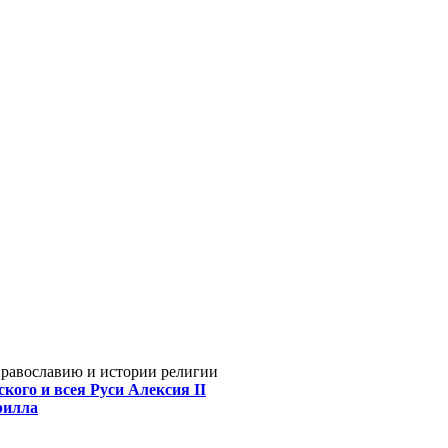
Православию и истории религии
кого и всея Руси Алексия II
рилла