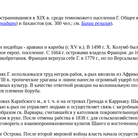
ранившимся в XIX в. среди темнокожего населения Г. Общее коли
тафари
) и бахаистов (ок. 300 чел.; см.
Бахаи религия
).
индейцы - араваки и карибы (с XV в.). В 1498 г. Х. Колумб был
 европ. поселение. С 1664 г. островами владела Франция: до 167
кобритания. Франция вернула себе Г. в 1779 г., но по Версальск
ях Г. использовался труд негров-рабов, к-рых ввозили из Африк
III в. тропические ураганы и ливни нанесли огромный ущерб пла
яных культур. В качестве ответной реакции на колониальную п
ев племени йоруба.
вах Карибского м., в т. ч. и на островах Гренада и Карриаку. Ша
щью к-рых он управляет людьми и осуществляет связь с загробны
бразом св. Варвары, считавшейся у католиков покровительницей
ом в руке. После отмены рабства в 1838 г. для сельскохозяйств
 говорить о взаимопроникновении культов Шанго и восточноинд
нные Острова. После второй мировой войны власть начала осущес