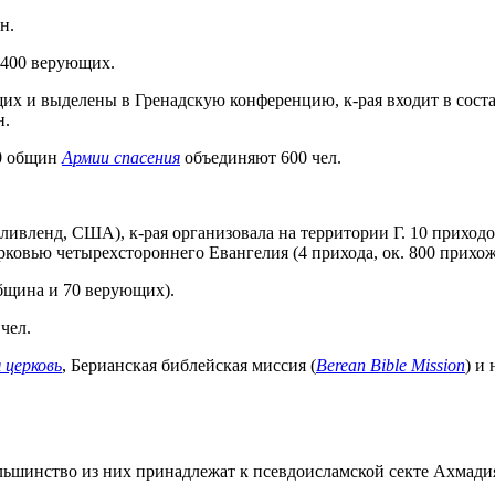
н.
 400 верующих.
щих и выделены в Гренадскую конференцию, к-рая входит в сос
н.
10 общин
Армии спасения
объединяют 600 чел.
ивленд, США), к-рая организовала на территории Г. 10 приход
ковью четырехстороннего Евангелия (4 прихода, ок. 800 прихож
община и 70 верующих).
чел.
 церковь
, Берианская библейская миссия (
Berean Bible Mission
) и
ольшинство из них принадлежат к псевдоисламской секте Ахмади