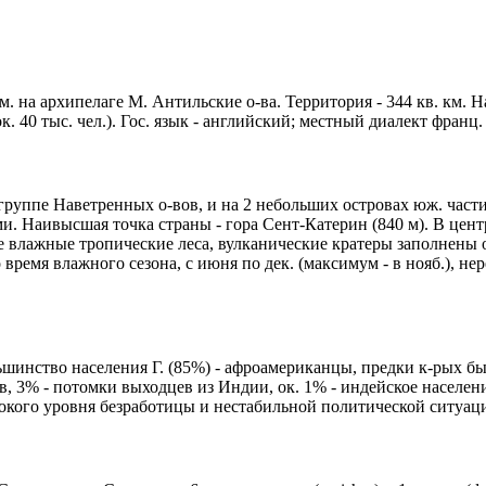
м. на архипелаге М. Антильские о-ва. Территория - 344 кв. км. Н
к. 40 тыс. чел.). Гос. язык - английский; местный диалект франц
группе Наветренных о-вов, и на 2 небольших островах юж. част
 Наивысшая точка страны - гора Сент-Катерин (840 м). В центр
е влажные тропические леса, вулканические кратеры заполнены 
время влажного сезона, с июня по дек. (максимум - в нояб.), не
льшинство населения Г. (85%) - афроамериканцы, предки к-рых бы
 3% - потомки выходцев из Индии, ок. 1% - индейское населен
ого уровня безработицы и нестабильной политической ситуации (