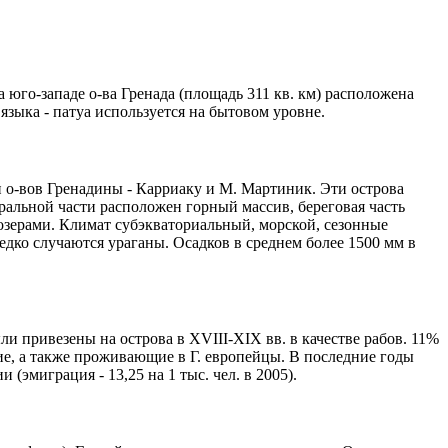
а юго-западе о-ва Гренада (площадь 311 кв. км) расположена
. языка - патуа используется на бытовом уровне.
и о-вов Гренадины - Карриаку и М. Мартиник. Эти острова
альной части расположен горный массив, береговая часть
озерами. Климат субэкваториальный, морской, сезонные
редко случаются ураганы. Осадков в среднем более 1500 мм в
ли привезены на острова в XVIII-XIX вв. в качестве рабов. 11%
ие, а также проживающие в Г. европейцы. В последние годы
эмиграция - 13,25 на 1 тыс. чел. в 2005).