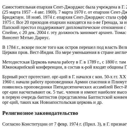
Самостоятельная епархия Сент-Джорджес была учреждена в Г. 
(25 марта 1957 - 4 авг. 1969). 7 марта 1970 г. от епархии Се
Бриджтаун. 18 нояб. 1974 г. епархия Сент-Джорджес стала суф
1975 г. Все 20 приходов епархии находятся на о-ве Гренада, з
Папский престол поддерживает дипломатические отношения с Г.
Спейне, с 20 дек. 2004 г. эту должность занимает архиеп. Тома
Винсент Мэтью Дариус.
В 1784 г., вскоре после того как остров перешел под власть В
Церкви пров. Вест-Индия. По мере уменьшения в стране англич
Методистская Церковь начала работу в Г. в 1789 г., с 1800 г. 
Южнокарибской конференции, в состав к-рой входят общины Г.
Бурный рост протестант. орг-ций в Г. начался с кон. 50-х гг. 
1960 г. начали работу проповедники Армии спасения и Плимут
появились проповедники Пятидесятнических ассамблей Вест-И
орг-ции насчитывают ок. 5 тыс. членов и имеют наиболее высок
в первую очередь баптистов (представлены Баптистской конвен
орг-ций, таких как Новоапостольская церковь и др.
Религиозное законодательство
Согласно Конституции от 7 февр. 1974 г. (Прил. 3), в Г. призна