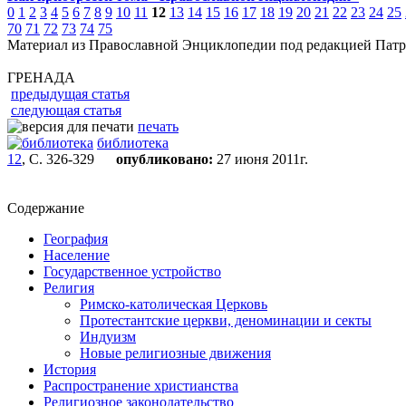
0
1
2
3
4
5
6
7
8
9
10
11
12
13
14
15
16
17
18
19
20
21
22
23
24
25
70
71
72
73
74
75
Материал из Православной Энциклопедии под редакцией Патр
ГРЕНАДА
предыдущая статья
следующая статья
печать
библиотека
12
, С. 326-329
опубликовано:
27 июня 2011г.
Содержание
География
Население
Государственное устройство
Религия
Римско-католическая Церковь
Протестантские церкви, деноминации и секты
Индуизм
Новые религиозные движения
История
Распространение христианства
Религиозное законодательство