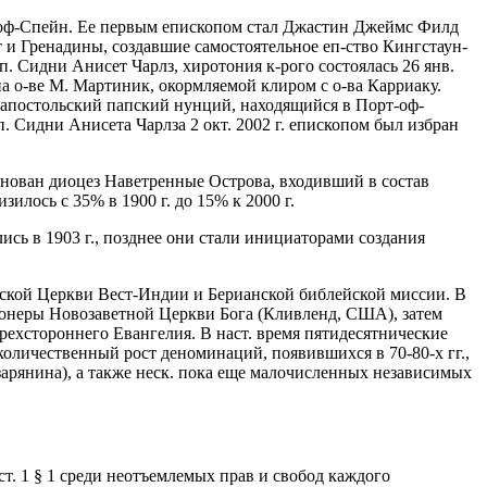
т-оф-Спейн. Ее первым епископом стал Джастин Джеймс Филд
нт и Гренадины, создавшие самостоятельное еп-ство Кингстаун-
. Сидни Анисет Чарлз, хиротония к-рого состоялась 26 янв.
 на о-ве М. Мартиник, окормляемой клиром с о-ва Карриаку.
н апостольский папский нунций, находящийся в Порт-оф-
п. Сидни Анисета Чарлза 2 окт. 2002 г. епископом был избран
 основан диоцез Наветренные Острова, входивший в состав
лось с 35% в 1900 г. до 15% к 2000 г.
лись в 1903 г., позднее они стали инициаторами создания
лической Церкви Вест-Индии и Берианской библейской миссии. В
сионеры Новозаветной Церкви Бога (Кливленд, США), затем
ехстороннего Евангелия. В наст. время пятидесятнические
количественный рост деноминаций, появившихся в 70-80-х гг.,
зарянина), а также неск. пока еще малочисленных независимых
 ст. 1 § 1 среди неотъемлемых прав и свобод каждого