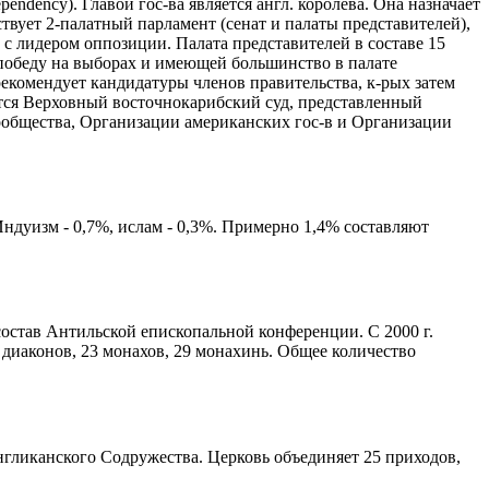
pendency). Главой гос-ва является англ. королева. Она назначает
ствует 2-палатный парламент (сенат и палаты представителей),
- с лидером оппозиции. Палата представителей в составе 15
победу на выборах и имеющей большинство в палате
рекомендует кандидатуры членов правительства, к-рых затем
ется Верховный восточнокарибский суд, представленный
сообщества, Организации американских гос-в и Организации
Индуизм - 0,7%, ислам - 0,3%. Примерно 1,4% составляют
состав Антильской епископальной конференции. С 2000 г.
х диаконов, 23 монахов, 29 монахинь. Общее количество
нгликанского Содружества. Церковь объединяет 25 приходов,