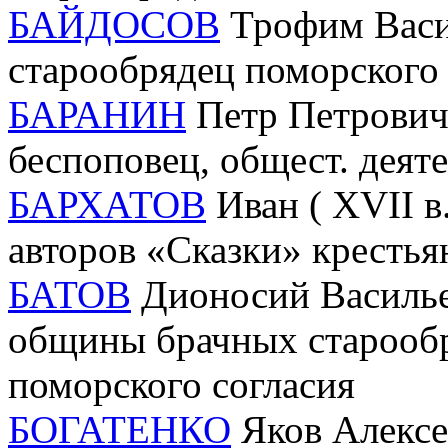
БАЙДОСОВ
Трофим Васил
старообрядец поморского 
БАРАНИН
Петр Петрович 
беспоповец, общест. деят
БАРХАТОВ
Иван ( XVII в.
авторов «Сказки» крестья
БАТОВ
Дионосий Васильев
общины брачных старообр
поморского согласия
БОГАТЕНКО
Яков Алексее