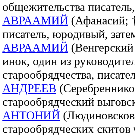
общежительства писатель
АВРААМИЙ
(Афанасий; †
писатель, юродивый, зате
АВРААМИЙ
(Венгерский 
инок, один из руководите
старообрядчества, писател
АНДРЕЕВ
(Серебреннико
старообрядческий выговск
АНТОНИЙ
(Людиновсков;
старообрядческих скитов 