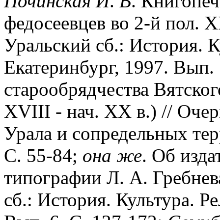
Починская
И
.
В
. Книгопеч
федосеевцев во 2-й пол. XIX
Уральский сб.: История. К
Екатеринбург, 1997. Вып. 
старообрядчества Вятского
XVIII - нач. XX в.) // Оч
Урала и сопредельных тер
С. 55-84;
она
же
. Об изда
типографии Л. А. Гребнев
сб.: История. Культура. Р