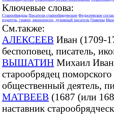
Ключевые слова:
Старообрядцы
Писатели старообрядческие
Федосеевское согла
издатель, гравер, иконописец, духовный писатель
Граверы
Икон
См.также:
АЛЕКСЕЕВ
Иван (1709-17
беспоповец, писатель, ик
ВЫШАТИН
Михаил Ивано
старообрядец поморского 
общественный деятель, пи
МАТВЕЕВ
(1687 (или 168
наставник старообрядчес