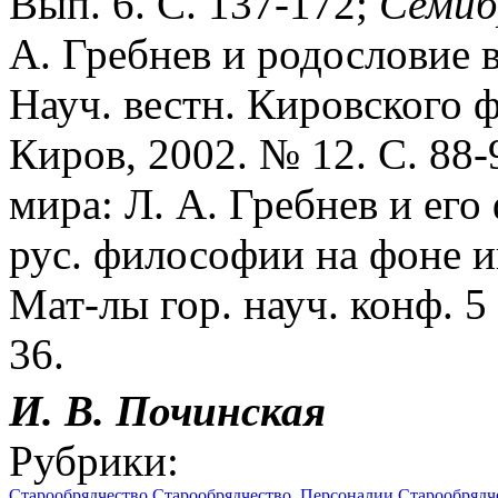
Вып. 6. С. 137-172;
Семиб
А. Гребнев и родословие в
Науч. вестн. Кировского ф
Киров, 2002. № 12. С. 88-
мира: Л. А. Гребнев и его
рус. философии на фоне 
Мат-лы гор. науч. конф. 5 
36.
И. В.
Починская
Рубрики:
Старообрядчество
Старообрядчество. Персоналии
Старообрядче