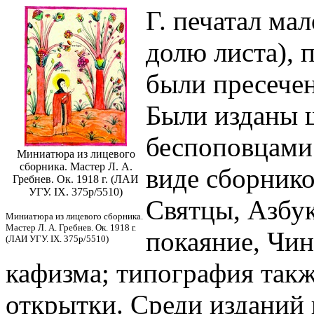
Г. печатал ма
долю листа),
были пресече
Были изданы 
беспоповцами 
Миниатюра из лицевого
сборника. Мастер Л. А.
виде сборнико
Гребнев. Ок. 1918 г. (ЛАИ
УГУ. IX. 375р/5510)
Святцы, Азбук
Миниатюра из лицевого сборника.
Мастер Л. А. Гребнев. Ок. 1918 г.
покаяние, Чин
(ЛАИ УГУ. IX. 375р/5510)
кафизма; типография такж
открытки. Среди изданий