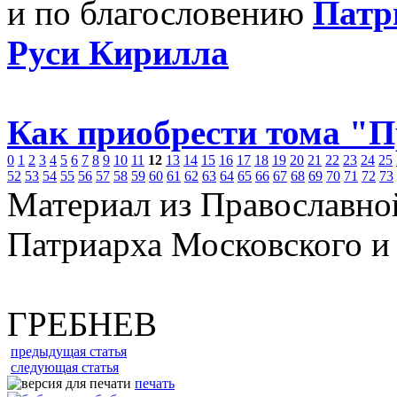
и по благословению
Патр
Руси Кирилла
Как приобрести тома "
0
1
2
3
4
5
6
7
8
9
10
11
12
13
14
15
16
17
18
19
20
21
22
23
24
25
52
53
54
55
56
57
58
59
60
61
62
63
64
65
66
67
68
69
70
71
72
73
Материал из Православно
Патриарха Московского и
ГРЕБНЕВ
предыдущая статья
следующая статья
печать