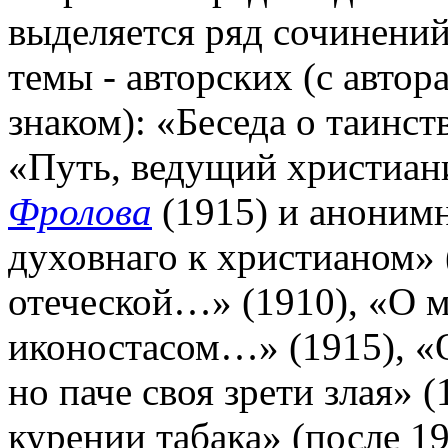
выделяется ряд сочинений
темы - авторских (с автор
знаком): «Беседа о таинств
«Путь, ведущий христиани
Фролова
(1915) и анонимн
духовнаго к христианом» 
отеческой…» (1910), «О м
иконостасом…» (1915), «О
но паче своя зрети злая» 
курении табака» (после 19