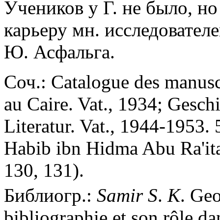
Учеников у Г. не было, н
карьеру мн. исследователей
Ю. Асфальга.
Соч.: Catalogue des manuscr
au Caire. Vat., 1934; Geschi
Literatur. Vat., 1944-1953. 
Habib ibn Hidma Abu Ra'it
130, 131).
Библиогр.:
Samir
S
.
K
. Ge
bibliographie et son rôle d