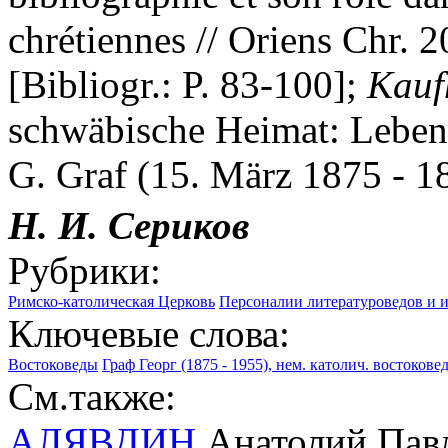
chrétiennes // Oriens Chr. 
[Bibliogr.: P. 83-100];
Kauf
schwäbische Heimat: Leben
G. Graf (15. März 1875 - 18
Н. И.
Сериков
Рубрики:
Римско-католическая Церковь
Персоналии литературоведов и 
Ключевые слова:
Востоковеды
Граф Георг (1875 - 1955), нем. католич. востокове
См.также:
АЛЯВДИН
Анатолий Павл