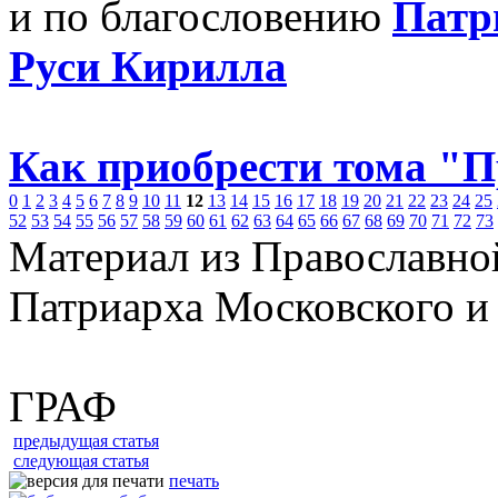
и по благословению
Патр
Руси Кирилла
Как приобрести тома "
0
1
2
3
4
5
6
7
8
9
10
11
12
13
14
15
16
17
18
19
20
21
22
23
24
25
52
53
54
55
56
57
58
59
60
61
62
63
64
65
66
67
68
69
70
71
72
73
Материал из Православно
Патриарха Московского и
ГРАФ
предыдущая статья
следующая статья
печать