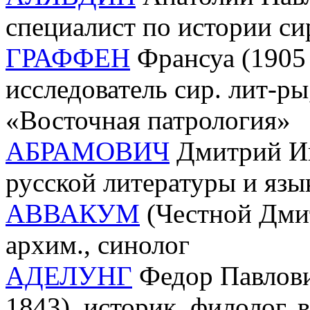
специалист по истории си
ГРАФФЕН
Франсуа (1905 
исследователь сир. лит-ры
«Восточная патрология»
АБРАМОВИЧ
Дмитрий Ива
русской литературы и язы
АВВАКУМ
(Честной Дмит
архим., синолог
АДЕЛУНГ
Федор Павлови
1843), историк, филолог, 