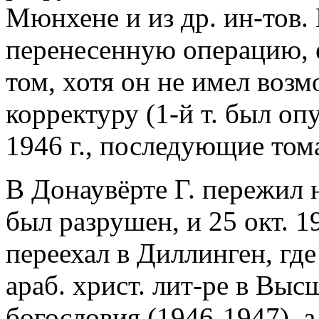
Мюнхене и из др. ин-тов. 
перенесенную операцию, е
том, хотя он не имел воз
корректуру (1-й т. был опу
1946 г., последующие том
В Донаувёрте Г. пережил 
был разрушен, и 25 окт. 19
переехал в Диллинген, где
араб. христ. лит-ре в Вы
богословия (1946-1947), 