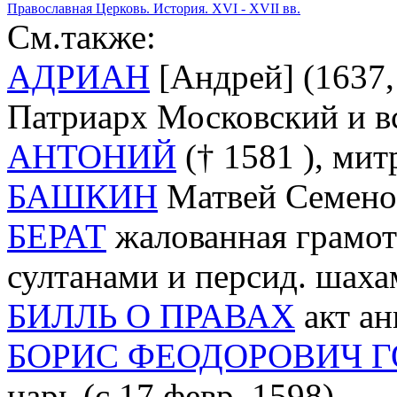
Православная Церковь. История. XVI - XVII вв.
См.также:
АДРИАН
[Андрей] (1637,
Патриарх Московский и вс
АНТОНИЙ
(† 1581 ), мит
БАШКИН
Матвей Семенови
БЕРАТ
жалованная грамота
султанами и персид. шаха
БИЛЛЬ О ПРАВАХ
акт ан
БОРИС ФЕОДОРОВИЧ 
царь (с 17 февр. 1598)