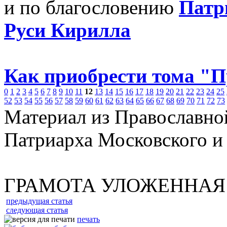
и по благословению
Патр
Руси Кирилла
Как приобрести тома "
0
1
2
3
4
5
6
7
8
9
10
11
12
13
14
15
16
17
18
19
20
21
22
23
24
25
52
53
54
55
56
57
58
59
60
61
62
63
64
65
66
67
68
69
70
71
72
73
Материал из Православно
Патриарха Московского и
ГРАМОТА УЛОЖЕННАЯ
предыдущая статья
следующая статья
печать