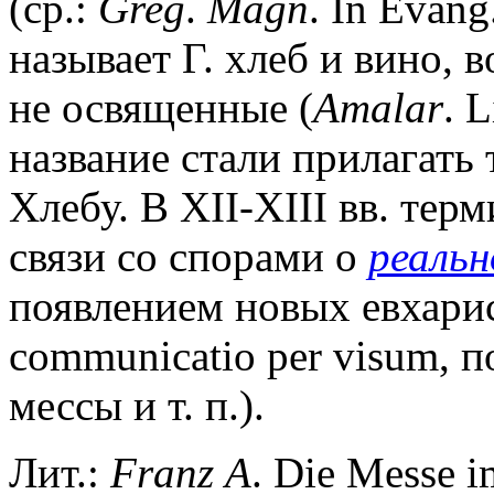
(ср.:
Greg
.
Magn
. In Evan
называет Г. хлеб и вино, 
не освященные (
Amalar
. 
название стали прилагать
Хлебу. В XII-XIII вв. тер
связи со спорами о
реаль
появлением новых евхарис
communicatio per visum, 
мессы и т. п.).
Лит.:
Franz
A
. Die Messe i