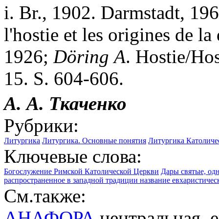
i. Br., 1902. Darmstadt, 19
l'hostie et les origines de l
1926;
D
ö
ring
A
. Hostie/Ho
15. S. 604-606.
А. А.
Ткаченко
Рубрики:
Литургика
Литургика. Основные понятия
Литургика Католиче
Ключевые слова:
Богослужение Римской Католической Церкви
Дары святые, од
распространенное в западной традиции название евхаристичес
См.также:
АНАФОРА
центральная, 