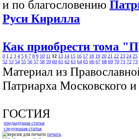
и по благословению
Патр
Руси Кирилла
Как приобрести тома "
0
1
2
3
4
5
6
7
8
9
10
11
12
13
14
15
16
17
18
19
20
21
22
23
24
25
52
53
54
55
56
57
58
59
60
61
62
63
64
65
66
67
68
69
70
71
72
73
Материал из Православно
Патриарха Московского и
ГОСТИЯ
предыдущая статья
следующая статья
печать