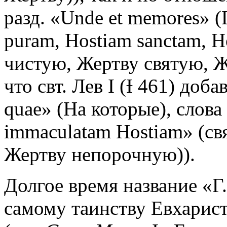
разд. «Unde et memores» 
puram, Hostiam sanctam, 
чистую, Жертву святую, Ж
что свт. Лев I (Ɨ 461) доб
quae» (На которые), слова 
immaculatam Hostiam» (с
Жертву непорочную)).
Долгое время название «Г
самому таинству Евхарис