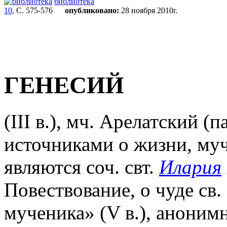
библиотека
10
, С. 575-576
опубликовано:
28 ноября 2010г.
ГЕНЕСИЙ
(III в.), мч. Арелатский (
источниками о жизни, муч
являются соч. свт.
Илария
Повествование, о чуде св.
мученика» (V в.), аноним