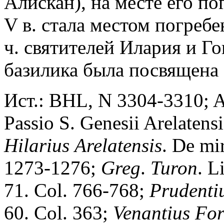
Алискан), на месте его по
V в. стала местом погребе
ч. святителей Илария и Го
базилика была посвящена 
Ист.: BHL, N 3304-3310; Ac
Passio S. Genesii Arelatensi
Hilarius
Arelatensis
. De mir
1273-1276;
Greg
.
Turon
. L
71. Col. 766-768;
Prudenti
60. Col. 363;
Venantius
For