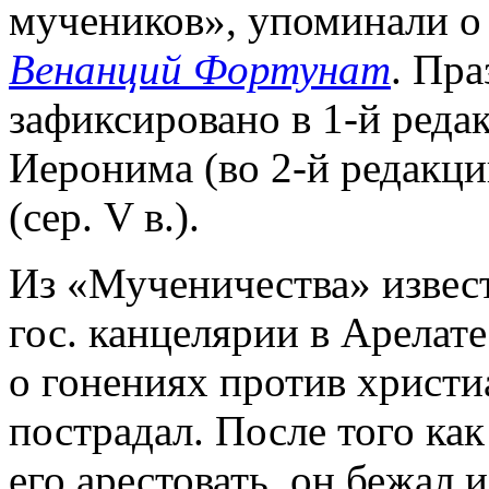
мучеников», упоминали о 
Венанций Фортунат
. Пра
зафиксировано в 1-й реда
Иеронима (во 2-й редакции
(сер. V в.).
Из «Мученичества» извест
гос. канцелярии в Арелате
о гонениях против христ
пострадал. После того как
его арестовать, он бежал 