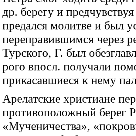
др. берегу и предчувству
предался молитве и был у
переправившимся через ре
Турского, Г. был обезглавл
рого впосл. получали пом
прикасавшиеся к нему па
Арелатские христиане пер
противоположный берег Ро
«Мученичества», «покров