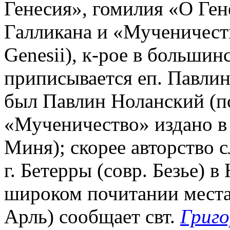
Генесия», гомилия «О Ген
Галликана и «Мученичество
Genesii), к-рое в большин
приписывается еп. Павлин
был Павлин Ноланский (п
«Мученичество» издано в 
Миня); скорее авторство с
г. Бетерры (совр. Безье) в
широком почитании места 
Арль) сообщает свт.
Григо