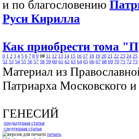
и по благословению
Патр
Руси Кирилла
Как приобрести тома "
0
1
2
3
4
5
6
7
8
9
10
11
12
13
14
15
16
17
18
19
20
21
22
23
24
25
52
53
54
55
56
57
58
59
60
61
62
63
64
65
66
67
68
69
70
71
72
73
Материал из Православно
Патриарха Московского и
ГЕНЕСИЙ
предыдущая статья
следующая статья
печать