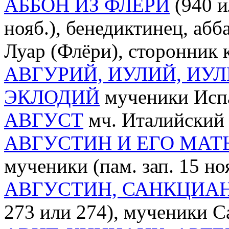
АББОН ИЗ ФЛЁРИ
(940 и
нояб.), бенедиктинец, аб
Луар (Флёри), сторонник
АВГУРИЙ, ИУЛИЙ, ИУ
ЭКЛОДИЙ
мученики Испан
АВГУСТ
мч. Италийский (
АВГУСТИН И ЕГО МАТ
мученики (пам. зап. 15 но
АВГУСТИН, САНКЦИАН,
273 или 274), мученики Сан