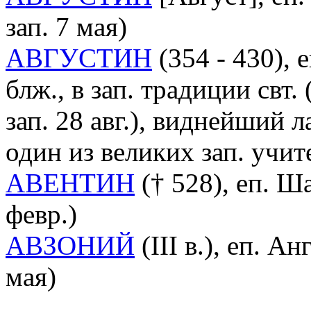
зап. 7 мая)
АВГУСТИН
(354 - 430),
блж., в зап. традиции свт.
зап. 28 авг.), виднейший 
один из великих зап. учи
АВЕНТИН
(† 528), еп. Ша
февр.)
АВЗОНИЙ
(III в.), еп. А
мая)