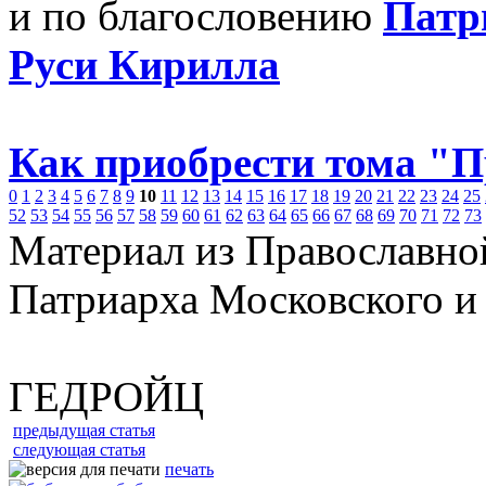
и по благословению
Патр
Руси Кирилла
Как приобрести тома "
0
1
2
3
4
5
6
7
8
9
10
11
12
13
14
15
16
17
18
19
20
21
22
23
24
25
52
53
54
55
56
57
58
59
60
61
62
63
64
65
66
67
68
69
70
71
72
73
Материал из Православно
Патриарха Московского и
ГЕДРОЙЦ
предыдущая статья
следующая статья
печать