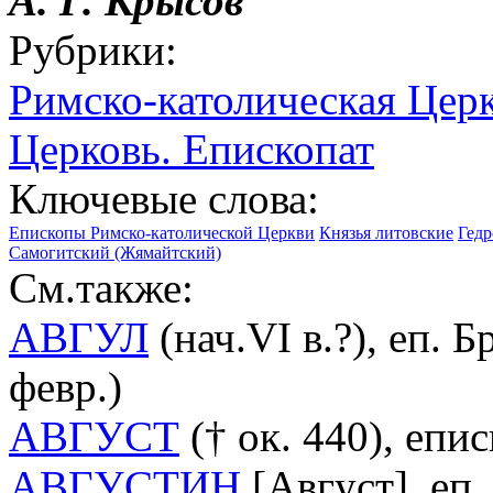
А. Г.
Крысов
Рубрики:
Римско-католическая Цер
Церковь. Епископат
Ключевые слова:
Епископы Римско-католической Церкви
Князья литовские
Гедр
Самогитский (Жямайтский)
См.также:
АВГУЛ
(нач.VI в.?), еп. 
февр.)
АВГУСТ
(† ок. 440), епис
АВГУСТИН
[Август], еп