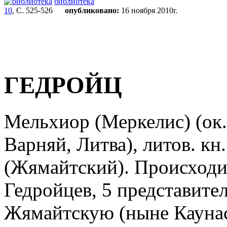
библиотека
10
, С. 525-526
опубликовано:
16 ноября 2010г.
ГЕДРОЙЦ
Мельхиор (Меркелис) (ок.
Варняй, Литва), литов. кн
(Жямайтский). Происходил
Гедройцев, 5 представите
Жямайтскую (ныне Каунас