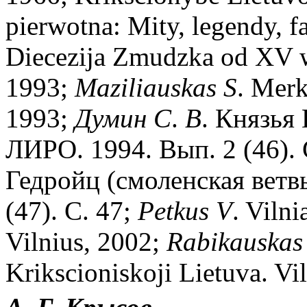
pierwotna: Mity, legendy, f
Diecezija Zmudzka od XV w
1993;
Maziliauskas
S
. Merk
1993;
Думин
С
.
В
. Князья 
ЛИРО. 1994. Вып. 2 (46). 
Гедройц (смоленская ветвь
(47). С. 47;
Petkus
V
. Vilni
Vilnius, 2002;
Rabikauskas
Krikscioniskoji Lietuva. Vi