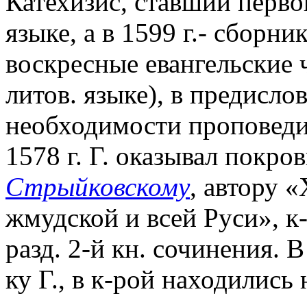
Катехизис, ставший перво
языке, а в 1599 г.- сборн
воскресные евангельские 
литов. языке), в предисло
необходимости проповеди 
1578 г. Г. оказывал покро
Стрыйковскому
, автору 
жмудской и всей Руси», к
разд. 2-й кн. сочинения. 
ку Г., в к-рой находились