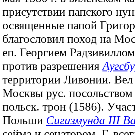
присутствии папского ну
освященные папой Григор
благословил поход на Мо
еп. Георгием Радзивиллом
против разрешения
Аугсбу
территории Ливонии. Вел
Москвы рус. посольством 
польск. трон (1586). Уча
Польши
Сигизмунда III В
сейма и сенатором, Г. все