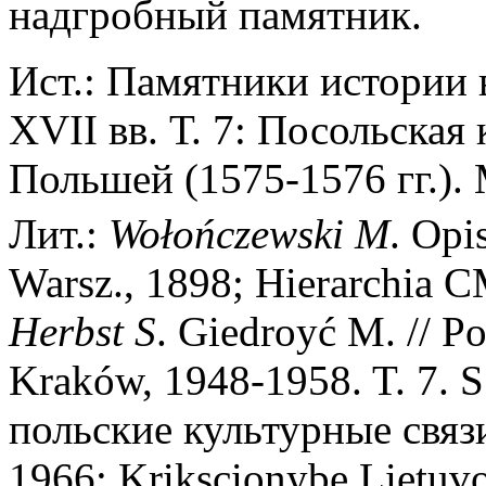
надгробный памятник.
Ист.: Памятники истории 
XVII вв. Т. 7: Посольская 
Польшей (1575-1576 гг.). 
Лит.:
Wołończewski
M
. Opi
Warsz., 1898; Hierarchia C
Herbst
S
. Giedroyć M. // P
Kraków, 1948-1958. T. 7. 
польские культурные связ
1966; Krikscionybe Lietuvo