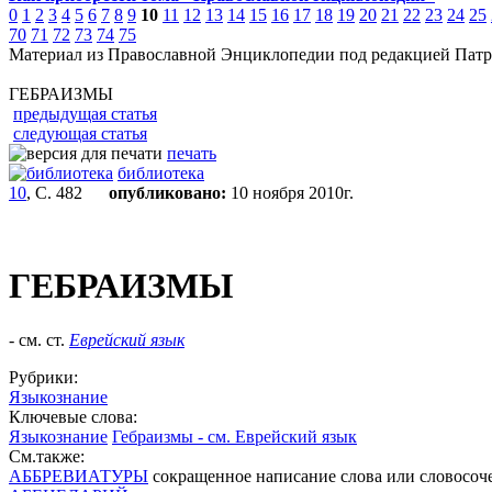
0
1
2
3
4
5
6
7
8
9
10
11
12
13
14
15
16
17
18
19
20
21
22
23
24
25
70
71
72
73
74
75
Материал из Православной Энциклопедии под редакцией Патр
ГЕБРАИЗМЫ
предыдущая статья
следующая статья
печать
библиотека
10
, С. 482
опубликовано:
10 ноября 2010г.
ГЕБРАИЗМЫ
- см. ст.
Еврейский язык
Рубрики:
Языкознание
Ключевые слова:
Языкознание
Гебраизмы - см. Еврейский язык
См.также:
АББРЕВИАТУРЫ
сокращенное написание слова или словосоч