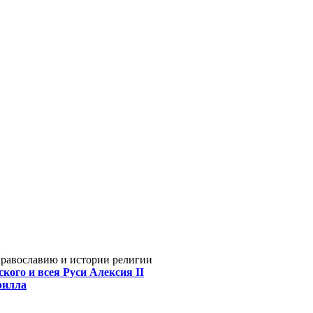
Православию и истории религии
кого и всея Руси Алексия II
рилла