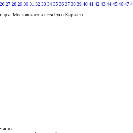
26
27
28
29
30
31
32
33
34
35
36
37
38
39
40
41
42
43
44
45
46
47
4
иарха Московского и всея Руси Кирилла
етания