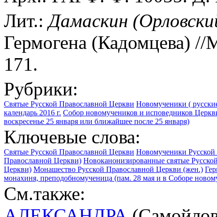
Лит.:
Дамаскин (Орловский
Гермогена (Кадомцева) //
171.
Рубрики:
Святые Русской Православной Церкви
Новомученики ( русские
календарь 2016 г.
Собор новомучеников и исповедников Церкви
воскресенье 25 января или ближайшее после 25 января)
Ключевые слова:
Святые Русской Православной Церкви
Новомученики Русской 
Православной Церкви)
Новоканонизированные святые Русской
Церкви)
Монашество Русской Православной Церкви (жен.)
Гер
монахиня, преподобномученица (пам. 28 мая и в Соборе новом
См.также:
АЛЕКСАНДРА
(Самойлов