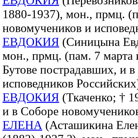
ЕВДОКИЯ
(Перевозников
1880-1937), мон., прмц. (п
новомучеников и исповед
ЕВДОКИЯ
(Синицына Евд
мон., прмц. (пам. 7 марта
Бутове пострадавших, и в
исповедников Российских
ЕВДОКИЯ
(Ткаченко; † 19
и в Соборе новомученико
ЕЛЕНА
(Асташикина Елен