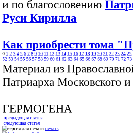
и по благословению
Патр
Руси Кирилла
Как приобрести тома "
0
1
2
3
4
5
6
7
8
9
10
11
12
13
14
15
16
17
18
19
20
21
22
23
24
25
52
53
54
55
56
57
58
59
60
61
62
63
64
65
66
67
68
69
70
71
72
73
Материал из Православно
Патриарха Московского и
ГЕРМОГЕНА
предыдущая статья
следующая статья
печать