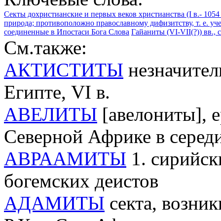
Секты дохристианские и первых веков христианства (I в.- 1054 
природа; противоположно православному дифизитству, т. е. уче
соединенные в Ипостаси Бога Слова
Гайаниты (VI-VII(?)) вв.,
См.также:
АКТИСТИТЫ
незначител
Египте, VI в.
АВЕЛИТЫ
[авелониты], 
Северной Африке в середин
АВРААМИТЫ
1. сирийски
богемских деистов
АДАМИТЫ
секта, возникш