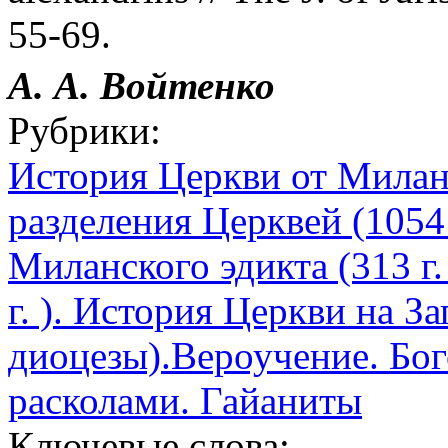
55-69.
А. А.
Войтенко
Рубрики:
История Церкви от Миланск
разделения Церквей (1054 
Миланского эдикта (313 г.
г. ). История Церкви на З
диоцезы).Вероучение. Бог
расколами. Гайаниты
Ключевые слова: