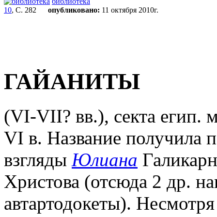
библиотека
10
, С. 282
опубликовано:
11 октября 2010г.
ГАЙАНИТЫ
(VI-VII? вв.), секта егип.
VI в. Название получила 
взгляды
Юлиана
Галикарна
Христова (отсюда 2 др. н
автартодокеты). Несмотря