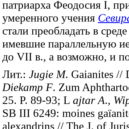
патриарха Феодосия I, пр
умеренного учения
Севир
стали преобладать в среде
имевшие параллельную ие
до VII в., а возможно, и п
Лит.:
Jugie
M
. Gaianites //
Diekamp
F
. Zum Aphthartod
25. P. 89-93;
L
ajtar
A
.
,
Wi
SB III 6249: moines gaïani
alexandrins // The J. of Juri