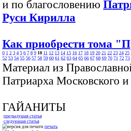
и по благословению
Патр
Руси Кирилла
Как приобрести тома "
0
1
2
3
4
5
6
7
8
9
10
11
12
13
14
15
16
17
18
19
20
21
22
23
24
25
52
53
54
55
56
57
58
59
60
61
62
63
64
65
66
67
68
69
70
71
72
73
Материал из Православно
Патриарха Московского и
ГАЙАНИТЫ
предыдущая статья
следующая статья
печать