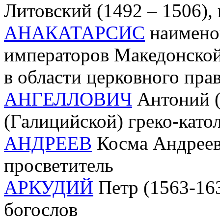
Литовский (1492 – 1506), 
АНАКАТАРСИС
наименов
императоров Македонской 
в области церковного пра
АНГЕЛЛОВИЧ
Антоний (
(Галицийской) греко-като
АНДРЕЕВ
Косма Андрееви
просветитель
АРКУДИЙ
Петр (1563-1633
богослов