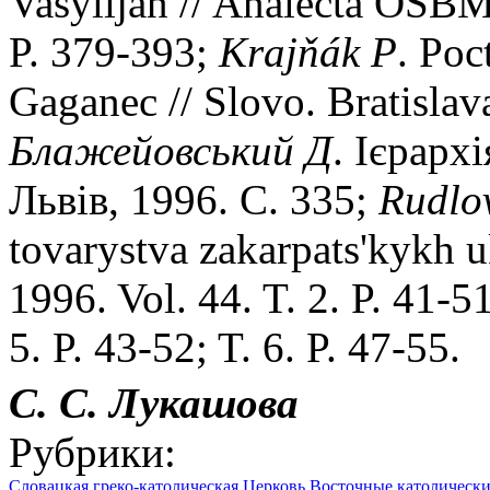
Vasylijan // Analecta OSBM. 
P. 379-393;
Krajňák
P
. Poc
Gaganec // Slovo. Bratislav
Блажейовський
Д
. Iєрарх
Львiв, 1996. С. 335;
Rudlo
tovarystva zakarpats'kykh u
1996. Vol. 44. T. 2. P. 41-51
5. P. 43-52; T. 6. P. 47-55.
С. С.
Лукашова
Рубрики:
Словацкая греко-католическая Церковь
Восточные католическ