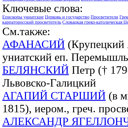
Ключевые слова:
Епископы униатские
Церковь и государство
Просветители
Гре
карпаторосский просветитель
Словацкая греко-католическая Ц
См.также:
АФАНАСИЙ
(Крупецкий А
униатский еп. Перемышл
БЕЛЯНСКИЙ
Петр († 1798
Львовско-Галицкий
АГАПИЙ СТАРШИЙ
(в м
1815), иером., греч. прос
АЛЕКСАНДР ЯГЕЛЛОН