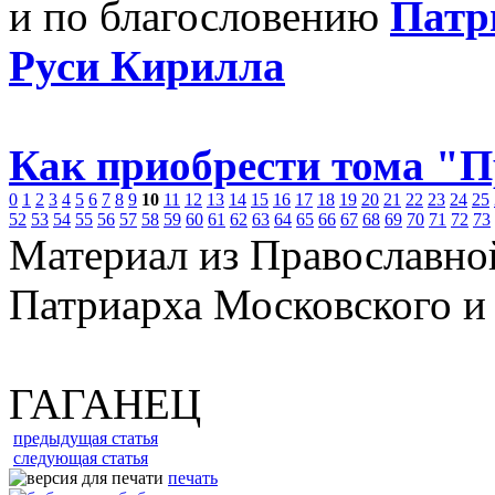
и по благословению
Патр
Руси Кирилла
Как приобрести тома "
0
1
2
3
4
5
6
7
8
9
10
11
12
13
14
15
16
17
18
19
20
21
22
23
24
25
52
53
54
55
56
57
58
59
60
61
62
63
64
65
66
67
68
69
70
71
72
73
Материал из Православно
Патриарха Московского и
ГАГАНЕЦ
предыдущая статья
следующая статья
печать