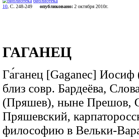
библиотека
10
, С. 248-249
опубликовано:
2 октября 2010г.
ГАГАНЕЦ
Га́ганец [Gaganec] Иосиф
близ совр. Бардеёва, Слов
(Пряшев), ныне Прешов, С
Пряшевский, карпаторосс
философию в Вельки-Вара