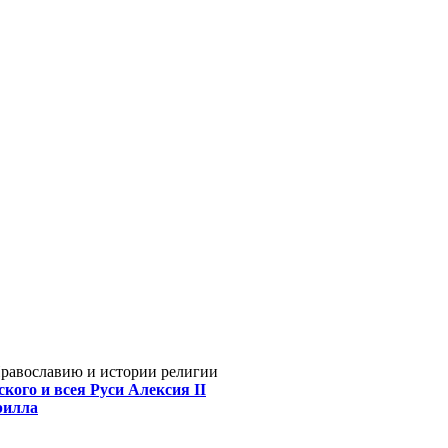
Православию и истории религии
кого и всея Руси Алексия II
рилла