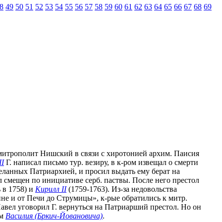
8
49
50
51
52
53
54
55
56
57
58
59
60
61
62
63
64
65
66
67
68
69
 митрополит Нишский в связи с хиротонией архим. Паисия
II
Г. написал письмо тур. везиру, в к-ром извещал о смерти
еланных Патриархией, и просил выдать ему берат на
л смещен по инициативе серб. паствы. После него престол
 в 1758) и
Кирилл II
(1759-1763). Из-за недовольства
не и от Печи до Струмицы», к-рые обратились к митр.
Павел уговорил Г. вернуться на Патриарший престол. Но он
ом
Василия (Бркич-Йовановича)
.