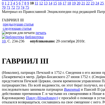
0
1
2
3
4
5
6
7
8
9
10
11
12
13
14
15
16
17
18
19
20
21
22
23
24
25
70
71
72
73
74
75
Материал из Православной Энциклопедии под редакцией Патр
ГАВРИИЛ III
предыдущая статья
следующая статья
печать
библиотека
10
, С. 234-236
опубликовано:
29 сентября 2010г.
ГАВРИИЛ III
(Николин), патриарх Печский в 1752 г. Сведения о его жизни 
(Лазаревича) в митр. Дабро-Босанского 27 июня 1752 г. (
Стоjан
предстоятеля Печской Церкви, своем временном управлении Па
патриаршество. По всей видимости, он этот берат получил, но
последовательно занимали патриархи
Викентий
и Паисий II (д
действиями преемников Г. и частыми их смещениями в Нише в 1
Карловацкому
Павлу (Ненадовичу)
c просьбой о помощи в устан
отказался возвращаться, сославшись на свое смещение с него. 