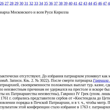
26
27
28
29
30
31
32
33
34
35
36
37
38
39
40
41
42
43
44
45
46
47
4
иарха Московского и всея Руси Кирилла
практически отсутствуют. До избрания патриархом упомянут как
овић
. Записи. Књ. 2. № 3022). После смерти патриарха
Гавриила 
триархией, своевременности положенных выплат тур. казне, сд
 по неизвестным причинам не удержался на престоле и вскоре бы
аты их Патриаршества неизвестны), Гавриил IV Грек (упом. лишь
761 г. собрались представители сербов от «Кюстендила до Цети
овлении порядка в Печской Патриархии, и в т. ч., чтобы митр. 
Результатом этой конференции стало избрание в 1763 г. патриарх