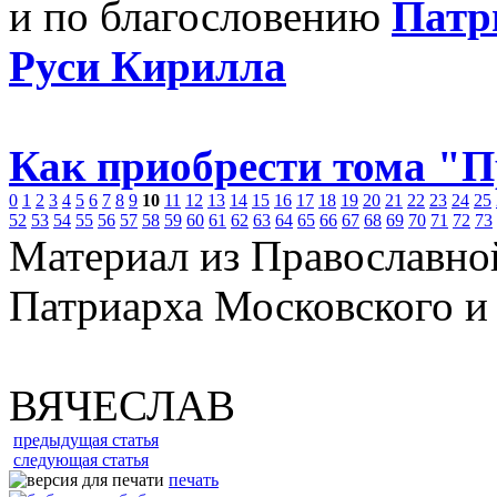
и по благословению
Патр
Руси Кирилла
Как приобрести тома "
0
1
2
3
4
5
6
7
8
9
10
11
12
13
14
15
16
17
18
19
20
21
22
23
24
25
52
53
54
55
56
57
58
59
60
61
62
63
64
65
66
67
68
69
70
71
72
73
Материал из Православно
Патриарха Московского и
ВЯЧЕСЛАВ
предыдущая статья
следующая статья
печать