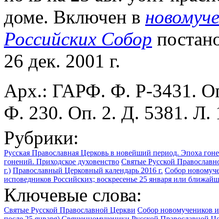
доме. Включен в
новомуче
Российских Собор
постано
26 дек. 2001 г.
Арх.: ГАРФ. Ф. Р-3431. Оп
Ф. 230. Оп. 2. Д. 5381. Л. 
Рубрики:
Русская Православная Церковь в новейший период. Эпоха гоне
гонений. Приходское духовенство
Святые Русской Православн
г.)
Православный Церковный календарь 2016 г.
Собор новомуче
исповедников Российских; воскресенье 25 января или ближайше
Ключевые слова:
Святые Русской Православной Церкви
Собор новомучеников и
после 25 января)
Священномученики Русской Православной Ц