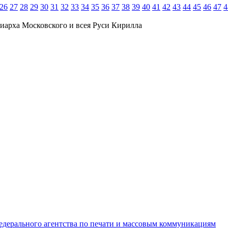
26
27
28
29
30
31
32
33
34
35
36
37
38
39
40
41
42
43
44
45
46
47
4
иарха Московского и всея Руси Кирилла
едерального агентства по печати и массовым коммуникациям