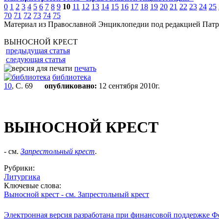
0
1
2
3
4
5
6
7
8
9
10
11
12
13
14
15
16
17
18
19
20
21
22
23
24
25
70
71
72
73
74
75
Материал из Православной Энциклопедии под редакцией Патр
ВЫНОСНОЙ КРЕСТ
предыдущая статья
следующая статья
печать
библиотека
10
, С. 69
опубликовано:
12 сентября 2010г.
ВЫНОСНОЙ КРЕСТ
- см.
Запрестольный крест
.
Рубрики:
Литургика
Ключевые слова:
Выносной крест - см. Запрестольный крест
Электронная версия разработана при финансовой поддержке Ф