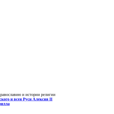
Православию и истории религии
кого и всея Руси Алексия II
рилла