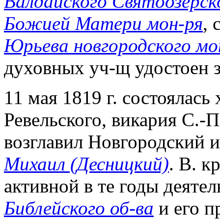
Валдайского Святоозерск
Божией Матери мон-ря
, 
Юрьева новгородского мо
духовных уч-щ удостоен з
11 мая 1819 г. состоялась
Ревельского, викария С.-
возглавил Новгородский и
Михаил (Десницкий)
. В. к
активной в те годы деяте
Библейского об-ва
и его п