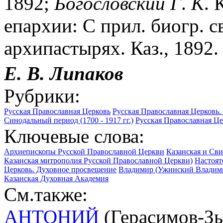
1892;
Богословский
Г
.
К
. 
епархии: С прил. биогр. 
архипастырях. Каз., 1892.
Е. В.
Липаков
Рубрики:
Русская Православная Церковь
Русская Православная Церковь. 
Синодальный период (1700 - 1917 гг.)
Русская Православная Цер
Ключевые слова:
Архиепископы Русской Православной Церкви
Казанская и Свия
Казанская митрополия Русской Православной Церкви)
Настоят
Церковь. Духовное просвещение
Владимир (Ужинский Владимир
Казанская Духовная Академия
См.также:
АНТОНИЙ
(Герасимов-Зы