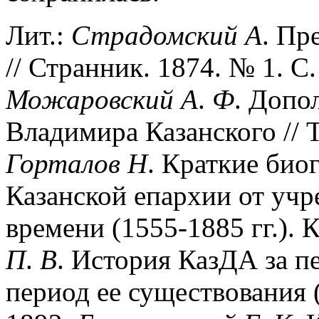
Лит.:
Страдомский
А
. Пр
// Странник. 1874. № 1. С.
Можаровский
А
.
Ф
. Допо
Владимира Казанского // Т
Горталов
Н
. Краткие био
Казанской епархии от учр
времени (1555-1885 гг.). К
П
.
В
. История КазДА за 
период ее существования (1