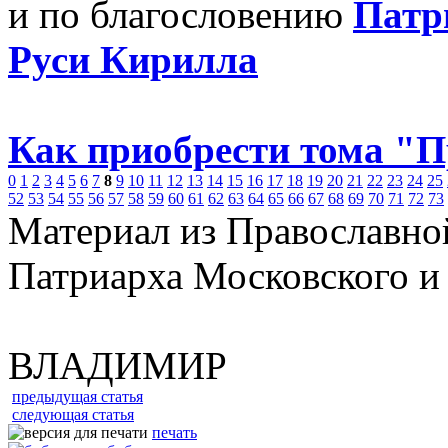
и по благословению
Патр
Руси Кирилла
Как приобрести тома "
0
1
2
3
4
5
6
7
8
9
10
11
12
13
14
15
16
17
18
19
20
21
22
23
24
25
52
53
54
55
56
57
58
59
60
61
62
63
64
65
66
67
68
69
70
71
72
73
Материал из Православно
Патриарха Московского и
ВЛАДИМИР
предыдущая статья
следующая статья
печать