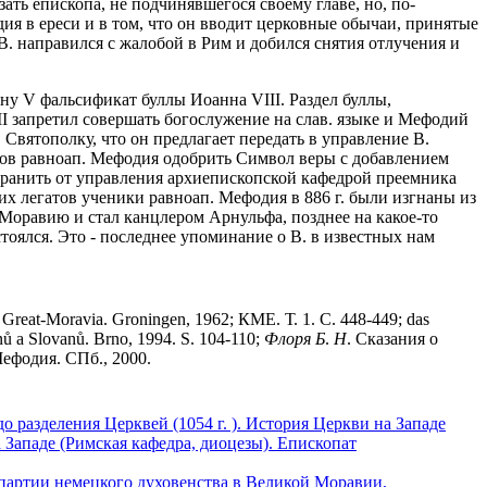
ать епископа, не подчинявшегося своему главе, но, по-
фодия в ереси и в том, что он вводит церковные обычаи, принятые
 В. направился с жалобой в Рим и добился снятия отлучения и
ну V фальсификат буллы Иоанна VIII. Раздел буллы,
II запретил совершать богослужение на слав. языке и Мефодий
. Святополку, что он предлагает передать в управление В.
ков равноап. Мефодия одобрить Символ веры с добавлением
странить от управления архиепископской кафедрой преемника
х легатов ученики равноап. Мефодия в 886 г. были изгнаны из
 Моравию и стал канцлером Арнульфа, позднее на какое-то
тоялся. Это - последнее упоминание о В. в известных нам
in Great-Moravia. Groningen, 1962; КМЕ. Т. 1. С. 448-449; das
nů a Slovanů. Brno, 1994. S. 104-110;
Флоря
Б
.
Н
. Сказания о
ефодия. СПб., 2000.
до разделения Церквей (1054 г. ). История Церкви на Западе
а Западе (Римская кафедра, диоцезы). Епископат
а партии немецкого духовенства в Великой Моравии,