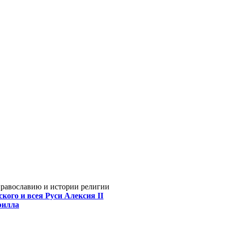
Православию и истории религии
кого и всея Руси Алексия II
рилла