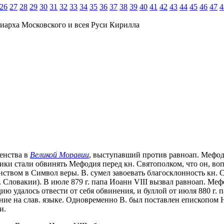
26
27
28
29
30
31
32
33
34
35
36
37
38
39
40
41
42
43
44
45
46
47
4
иарха Московского и всея Руси Кирилла
венства в
Великой Моравии
, выступавший против равноап. Мефоди
нники стали обвинять Мефодия перед кн. Святополком, что он, во
ством в Символ веры. В. сумел завоевать благосклонность кн. Св
р. Словакии). В июле 879 г. папа Иоанн VIII вызвал равноап. М
 удалось отвести от себя обвинения, и буллой от июля 880 г. п
ие на слав. языке. Одновременно В. был поставлен епископом 
и.