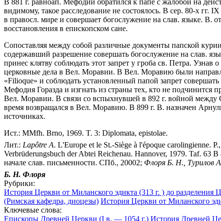
В 881 г. равноап. Мефодий обратился к папе с жалобой на дейс
видимому, такое расследование не состоялось. В сер. 80-х гг. I
в правосл. мире и совершает богослужение на слав. языке. В. 
восстановления в епископском сане.
Сопоставляя между собой различные документы папской курии,
содержавший разрешение совершать богослужение на слав. язык
принес клятву соблюдать этот запрет у гроба св. Петра. Узнав 
церковные дела в Вел. Моравии. В Вел. Моравию были направ
«Filioque» и соблюдать установленный папой запрет совершат
Мефодия Горазда и изгнать из страны тех, кто не подчинится 
Вел. Моравии. В связи со вспыхнувшей в 892 г. войной между
время возвращался в Вел. Моравию. В 899 г. В. назначен Арнул
источниках.
Ист.: MMfh. Brno, 1969. T. 3: Diplomata, epistolae.
Лит.:
Lap
ô
tre
A
. L'Europe et le St.-Siège à l'époque carolingienne. P
Verbrüderungsbuch der Abtei Reichenau. Hannover, 1979. Taf. 63 B 
начале слав. письменности. СПб., 20002;
Флоря
Б
.
Н
.
,
Турилов
А
Б. Н.
Флоря
Рубрики:
История Церкви от Миланского эдикта (313 г. ) до разделения Це
(Римская кафедра, диоцезы)
История Церкви от Миланского эдик
Ключевые слова:
Епископы Древней Церкви (I в. — 1054 г.)
История Древней Цер