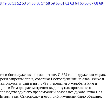
8
49
50
51
52
53
54
55
56
57
58
59
60
61
62
63
64
65
66
67
68
69
я и богослужения на слав. языке. С 874 г.- в окружении морав.
преки запретам папы, совершает богослужение на слав. языке и
ятополка, к-рый в нач. 879 г. передал его жалобы в Рим и
ефодия в Рим для рассмотрения выдвинутых против него
апа подтвердил его правомочия и обязал все духовенство Вел.
Нитры, а кн. Святополку и его приближенным было обещано,