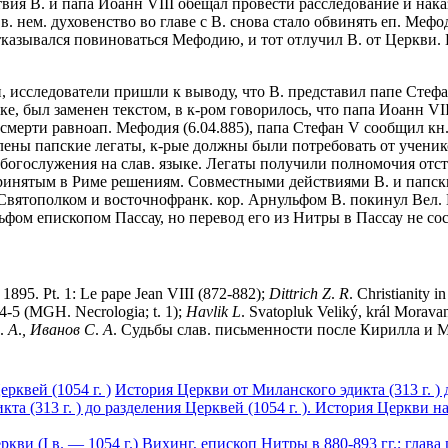
твия В. и папа Иоанн VIII обещал провести расследование и наказ
X в. нем. духовенство во главе с В. снова стало обвинять еп. Ме
отказывался повиноваться Мефодию, и тот отлучил В. от Церкви.
 исследователи пришли к выводу, что В. представил папе Стефа
е, был заменен текстом, в к-ром говорилось, что папа Иоанн VI
о смерти равноап. Мефодия (6.04.885), папа Стефан V сообщил кн
лены папские легаты, к-рые должны были потребовать от учени
ь богослужения на слав. языке. Легаты получили полномочия от
принятым в Риме решениям. Совместными действиями В. и папски
 Святополком и восточнофранк. кор. Арнульфом В. покинул Вел.
ьфом епископом Пассау, но перевод его из Нитры в Пассау не сос
., 1895. Pt. 1: Le pape Jean VIII (872-882);
Dittrich
Z
.
R
. Christianity 
4-5 (MGH. Necrologia; t. 1);
Havlik
L
. Svatopluk Veliký, král Morava
.
А
.
,
Иванов
С
.
А
. Судьбы слав. письменности после Кирилла и М
рквей (1054 г. )
История Церкви от Миланского эдикта (313 г. ) 
та (313 г. ) до разделения Церквей (1054 г. ). История Церкви н
кви (I в. — 1054 г.)
Вихинг, епископ Нитры в 880-893 гг.; глав