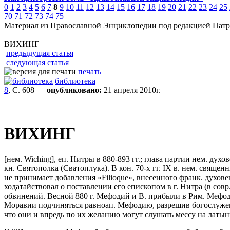
0
1
2
3
4
5
6
7
8
9
10
11
12
13
14
15
16
17
18
19
20
21
22
23
24
25
70
71
72
73
74
75
Материал из Православной Энциклопедии под редакцией Патр
ВИХИНГ
предыдущая статья
следующая статья
печать
библиотека
8
, С. 608
опубликовано:
21 апреля 2010г.
ВИХИНГ
[нем. Wiching], еп. Нитры в 880-893 гг.; глава партии нем. духо
кн. Святополка (Сватоплука). В кон. 70-х гг. IX в. нем. свяще
не принимает добавления «Filioque», внесенного франк. духовен
ходатайствовал о поставлении его епископом в г. Нитра (в сов
обвинений. Весной 880 г. Мефодий и В. прибыли в Рим. Мефодию
Моравии подчиняться равноап. Мефодию, разрешив богослужен
что они и впредь по их желанию могут слушать мессу на латын