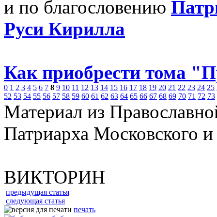
и по благословению
Патр
Руси Кирилла
Как приобрести тома "
0
1
2
3
4
5
6
7
8
9
10
11
12
13
14
15
16
17
18
19
20
21
22
23
24
25
52
53
54
55
56
57
58
59
60
61
62
63
64
65
66
67
68
69
70
71
72
73
Материал из Православно
Патриарха Московского и
ВИКТОРИН
предыдущая статья
следующая статья
печать