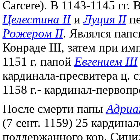
Carcere). В 1143-1145 гг.
Целестина II
и
Луция II
пе
Рожером II
. Являлся папс
Конраде III, затем при им
1151 г. папой
Евгением III
кардинала-пресвитера ц. св
1158 г.- кардинал-первопр
После смерти папы
Адриа
(7 сент. 1159) 25 кардина
поддержанного кор. Сици