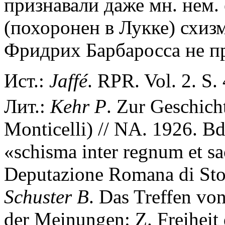
признавали даже мн. нем.
(похоронен в Лукке) схизма
Фридрих Барбаросса не пр
Ист.:
Jaffé
. RPR. Vol. 2. S.
Лит.:
Kehr
P
. Zur Geschich
Monticelli) // NA. 1926. Bd
«schisma inter regnum et sa
Deputazione Romana di Stori
Schuster
B
. Das Treffen von
der Meinungen: Z. Freiheit