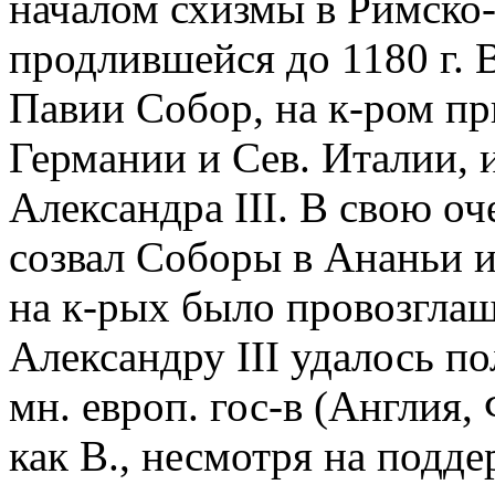
началом схизмы в Римско-
продлившейся до 1180 г. В 
Павии Собор, на к-ром п
Германии и Сев. Италии, 
Александра III. В свою оче
созвал Соборы в Ананьи и 
на к-рых было провозгла
Александру III удалось п
мн. европ. гос-в (Англия,
как В., несмотря на подд