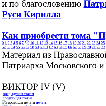
и по благословению
Патр
Руси Кирилла
Как приобрести тома "
0
1
2
3
4
5
6
7
8
9
10
11
12
13
14
15
16
17
18
19
20
21
22
23
24
25
52
53
54
55
56
57
58
59
60
61
62
63
64
65
66
67
68
69
70
71
72
73
Материал из Православно
Патриарха Московского и
ВИКТОР IV (V)
предыдущая статья
следующая статья
печать