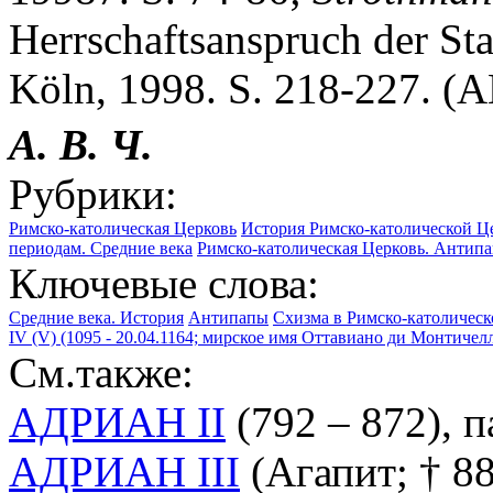
Herrschaftsanspruch der Sta
Köln, 1998. S. 218-227. (A
А. В. Ч.
Рубрики:
Римско-католическая Церковь
История Римско-католической Ц
периодам. Средние века
Римско-католическая Церковь. Антип
Ключевые слова:
Средние века. История
Антипапы
Схизма в Римско-католичес
IV (V) (1095 - 20.04.1164; мирское имя Оттавиано ди Монтичел
См.также:
АДРИАН II
(792 – 872), 
АДРИАН III
(Агапит; † 88