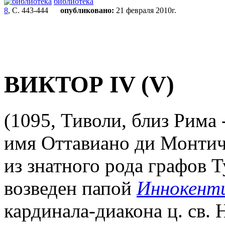
библиотека
8
, С. 443-444
опубликовано:
21 февраля 2010г.
ВИКТОР IV (V)
(1095, Тиволи, близ Рима 
имя Оттавиано ди Монтич
из знатного рода графов Т
возведен папой
Иннокенти
кардинала-диакона ц. св. Н