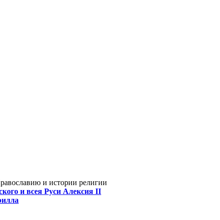
Православию и истории религии
кого и всея Руси Алексия II
рилла