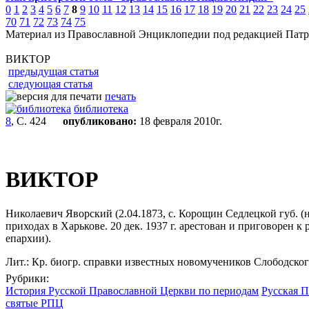
0
1
2
3
4
5
6
7
8
9
10
11
12
13
14
15
16
17
18
19
20
21
22
23
24
25
70
71
72
73
74
75
Материал из Православной Энциклопедии под редакцией Патр
ВИКТОР
предыдущая статья
следующая статья
печать
библиотека
8
, С. 424
опубликовано:
18 февраля 2010г.
ВИКТОР
Николаевич Яворский (2.04.1873, с. Корощин Седлецкой губ. (н
приходах в Харькове. 20 дек. 1937 г. арестован и приговорен
епархии).
Лит.: Кр. биогр. справки известных новомучеников Слободского
Рубрики:
История Русской Православной Церкви по периодам
Русская П
святые РПЦ