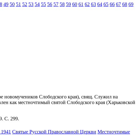
8
49
50
51
52
53
54
55
56
57
58
59
60
61
62
63
64
65
66
67
68
69
оре новомучеников Слободского края), свящ. Служил на
лавлен как местночтимый святой Слободского края (Харьковской
9. С. 299.
 1941
Святые Русской Православной Церкви
Местночтимые