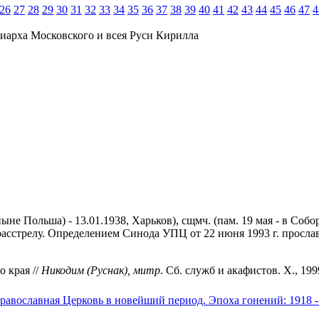
26
27
28
29
30
31
32
33
34
35
36
37
38
39
40
41
42
43
44
45
46
47
4
иарха Московского и всея Руси Кирилла
ыне Польша) - 13.01.1938, Харьков), сщмч. (пам. 19 мая - в Соб
 к расстрелу. Определением Синода УПЦ от 22 июня 1993 г. прос
 края //
Никодим
(Руснак),
митр
. Сб. служб и акафистов. Х., 199
равославная Церковь в новейший период. Эпоха гонений: 1918 -