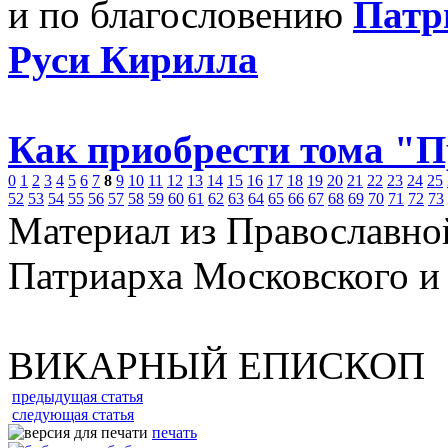
и по благословению
Патр
Руси Кирилла
Как приобрести тома "
0
1
2
3
4
5
6
7
8
9
10
11
12
13
14
15
16
17
18
19
20
21
22
23
24
25
52
53
54
55
56
57
58
59
60
61
62
63
64
65
66
67
68
69
70
71
72
73
Материал из Православно
Патриарха Московского и
ВИКАРНЫЙ ЕПИСКОП
предыдущая статья
следующая статья
печать