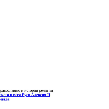
Православию и истории религии
кого и всея Руси Алексия II
рилла