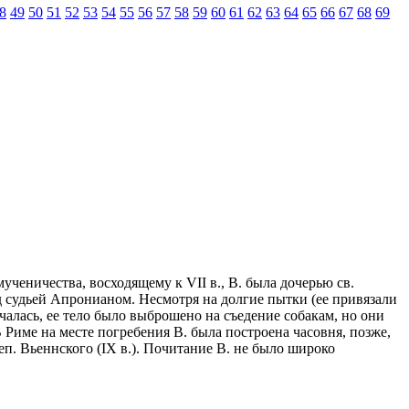
8
49
50
51
52
53
54
55
56
57
58
59
60
61
62
63
64
65
66
67
68
69
мученичества, восходящему к VII в., В. была дочерью св.
д судьей Апронианом. Несмотря на долгие пытки (ее привязали
нчалась, ее тело было выброшено на съедение собакам, но они
В Риме на месте погребения В. была построена часовня, позже,
иеп. Вьеннского (IX в.). Почитание В. не было широко