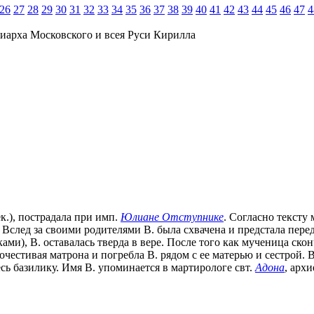
26
27
28
29
30
31
32
33
34
35
36
37
38
39
40
41
42
43
44
45
46
47
4
иарха Московского и всея Руси Кирилла
 дек.), пострадала при имп.
Юлиане Отступнике
. Согласно тексту 
 Вслед за своими родителями В. была схвачена и предстала пере
ами), В. оставалась тверда в вере. После того как мученица ско
очестивая матрона и погребла В. рядом с ее матерью и сестрой. 
есь базилику. Имя В. упоминается в мартирологе свт.
Адона
, арх