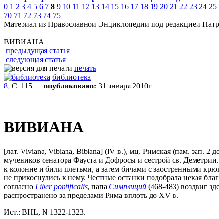
0
1
2
3
4
5
6
7
8
9
10
11
12
13
14
15
16
17
18
19
20
21
22
23
24
25
70
71
72
73
74
75
Материал из Православной Энциклопедии под редакцией Патр
ВИВИАНА
предыдущая статья
следующая статья
печать
библиотека
8
, С. 115
опубликовано:
31 января 2010г.
ВИВИАНА
[лат. Viviana, Vibiana, Bibiana] (IV в.), мц. Римская (пам. зап. 2
мучеников сенатора Фауста и Дофросы и сестрой св. Деметрии.
к колонне и били плетьми, а затем бичами с заостренными крюк
не прикоснулись к нему. Честные останки подобрала некая благ
согласно
Liber pontificalis
, папа
Симплиций
(468-483) воздвиг зд
распространено за пределами Рима вплоть до XV в.
Ист.: BHL, N 1322-1323.