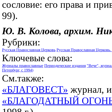
сословие: его права и при
99).
Ю. В. Колова, архим. Ни
Рубрики:
Русская Православная Церковь
Русская Православная Церковь
Ключевые слова:
Журналы православные
Периодические издания
"Вече", журна
Петербург, с 1994)
См.также:
«БЛАГОВЕСТ»
журнал, из
«БЛАГОДАТНЫЙ ОГОН
1998 г.)