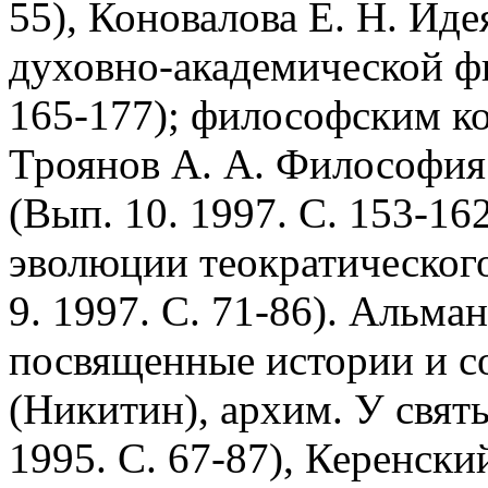
55), Коновалова Е. Н. Иде
духовно-академической фи
165-177); философским к
Троянов А. А. Философия
(Вып. 10. 1997. С. 153-16
эволюции теократического
9. 1997. С. 71-86). Альма
посвященные истории и с
(Никитин), архим. У свят
1995. С. 67-87), Керенски