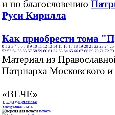
и по благословению
Патр
Руси Кирилла
Как приобрести тома "
0
1
2
3
4
5
6
7
8
9
10
11
12
13
14
15
16
17
18
19
20
21
22
23
24
25
52
53
54
55
56
57
58
59
60
61
62
63
64
65
66
67
68
69
70
71
72
73
Материал из Православно
Патриарха Московского и
«ВЕЧЕ»
предыдущая статья
следующая статья
печать