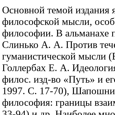
Основной темой издания я
философской мысли, особо
философии. В альманахе 
Слинько А. А. Против теч
гуманистической мысли (Вы
Голлербах Е. А. Идеология
филос. изд-во «Путь» и ег
1997. С. 17-70), Шапошни
философия: границы взаим
33-94) и др. Наиболее м