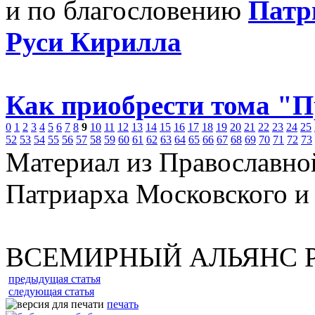
и по благословению
Патр
Руси Кирилла
Как приобрести тома "
0
1
2
3
4
5
6
7
8
9
10
11
12
13
14
15
16
17
18
19
20
21
22
23
24
25
52
53
54
55
56
57
58
59
60
61
62
63
64
65
66
67
68
69
70
71
72
73
Материал из Православно
Патриарха Московского и
ВСЕМИРНЫЙ АЛЬЯНС 
предыдущая статья
следующая статья
печать