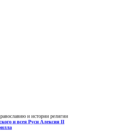
Православию и истории религии
кого и всея Руси Алексия II
рилла