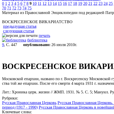
0
1
2
3
4
5
6
7
8
9
10
11
12
13
14
15
16
17
18
19
20
21
22
23
24
25
70
71
72
73
74
75
Материал из Православной Энциклопедии под редакцией Патр
ВОСКРЕСЕНСКОЕ ВИКАРИАТСТВО
предыдущая статья
следующая статья
печать
библиотека
9
, С. 447
опубликовано:
26 июля 2010г.
ВОСКРЕСЕНСКОЕ ВИКАРИ
Московской епархии, названо по г. Воскресенску Московской г
ства той же епархии. После его смерти 4 марта 1931 г. назначен
Лит.: Хроника церк. жизни // ЖМП. 1931. № 5. С. 5; Мануил. Рус
Рубрики:
Русская Православная Церковь
Русская Православная Церковь. 
период (1917 - 1990)
Русская Православная Церковь в новейший
Ключевые слова: