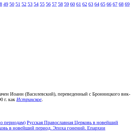
8
49
50
51
52
53
54
55
56
57
58
59
60
61
62
63
64
65
66
67
68
69
значен Иоанн (Василевский), переведенный с Бронницкого вик-
0 г. как
Истринское
.
по периодам)
Русская Православная Церковь в новейший
ковь в новейший период. Эпоха гонений. Епархии