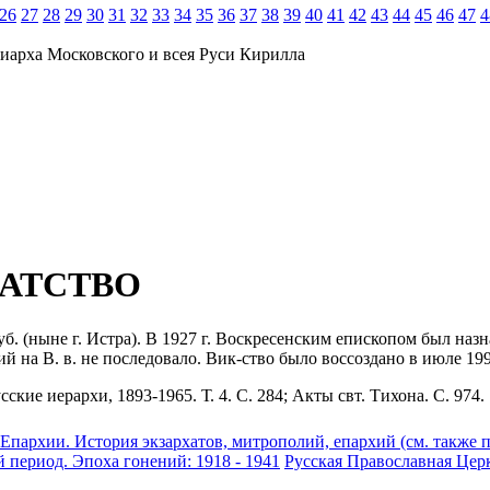
26
27
28
29
30
31
32
33
34
35
36
37
38
39
40
41
42
43
44
45
46
47
4
иарха Московского и всея Руси Кирилла
АТСТВО
уб. (ныне г. Истра). В 1927 г. Воскресенским епископом был на
ий на В. в. не последовало. Вик-ство было воссоздано в июле 199
ские иерархи, 1893-1965. Т. 4. С. 284; Акты свт. Тихона. С. 974.
Епархии. История экзархатов, митрополий, епархий (см. также 
 период. Эпоха гонений: 1918 - 1941
Русская Православная Цер