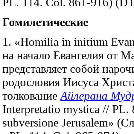
PL. 114. Col. 861-916) (DT
Гомилетические
1. «Homilia in initium Eva
на начало Евангелия от Ма
представляет собой нароч
родословия Иисуса Христ
толкование
Айлерана Муд
Interpretatio mystica // PL
subversione Jerusalem» (