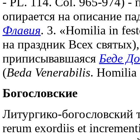
- PL. 114. Col. 965-974) - 
опирается на описание п
Флавия
. 3. «Homilia in f
на праздник Всех святых)
приписывавшаяся
Беде Д
(
Beda Venerabilis
. Homilia
Богословские
Литургико-богословский тр
rerum exordiis et increme