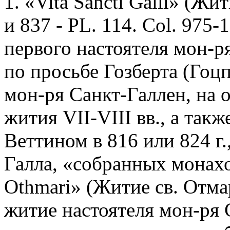
1. «Vita Sancti Galli» (Жи
и 837 - PL. 114. Col. 975-
первого настоятеля мон-р
по просьбе Гозберта (Гоцп
мон-ря Санкт-Галлен, на 
жития VII-VIII вв., а так
Веттином в 816 или 824 г.,
Галла, «собранных монахом
Othmari» (Житие св. Отмар
житие настоятеля мон-ря 