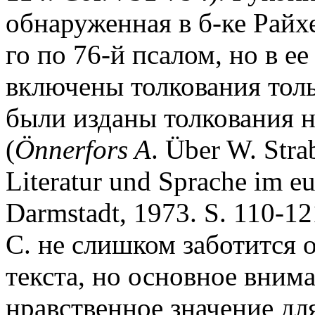
обнаруженная в б-ке Райхе
го по 76-й псалом, но в ее
включены толкования толь
были изданы толкования н
(
Ö
nnerfors A
. Über W. Stra
Literatur und Sprache im eu
Darmstadt, 1973. S. 110-1
С. не слишком заботится 
текста, но основное вним
нравственное значение дл