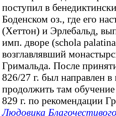
поступил в бенедиктинск
Боденском оз., где его н
(Хеттон) и Эрлебальд, в
имп. дворе (schola palatin
возглавлявший монастырс
Гримальда. После приняти
826/27 г. был направлен в
продолжить там обучение
829 г. по рекомендации Г
Людовика Благочестивог