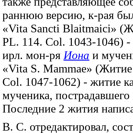
также представляющее со
раннюю версию, к-рая была
«Vita Sancti Blaitmaici» (
PL. 114. Col. 1043-1046) -
ирл. мон-ря
Иона
и мучени
«Vita S. Mammae» (Житие 
Col. 1047-1062) - житие 
мученика, пострадавшего
Последние 2 жития напис
В. С. отредактировал, сос