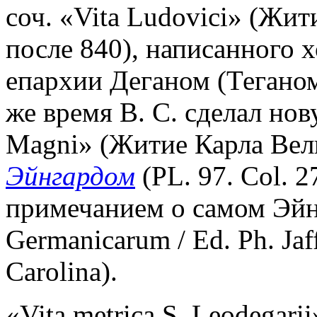
соч. «Vita Ludovici» (Жи
после 840), написанного 
епархии Деганом (Теганом)
же время В. С. сделал нов
Magni» (Житие Карла Вел
Эйнгардом
(PL. 97. Col. 2
примечанием о самом Эйнг
Germanicarum / Ed. Ph. Jaf
Carolina).
«Vita metrica S. Leodegari