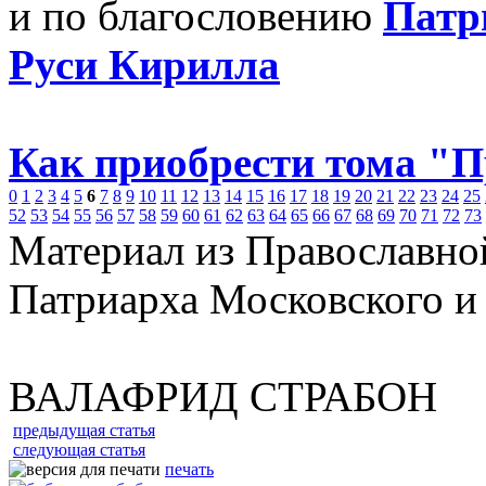
и по благословению
Патр
Руси Кирилла
Как приобрести тома "
0
1
2
3
4
5
6
7
8
9
10
11
12
13
14
15
16
17
18
19
20
21
22
23
24
25
52
53
54
55
56
57
58
59
60
61
62
63
64
65
66
67
68
69
70
71
72
73
Материал из Православно
Патриарха Московского и
ВАЛАФРИД СТРАБОН
предыдущая статья
следующая статья
печать