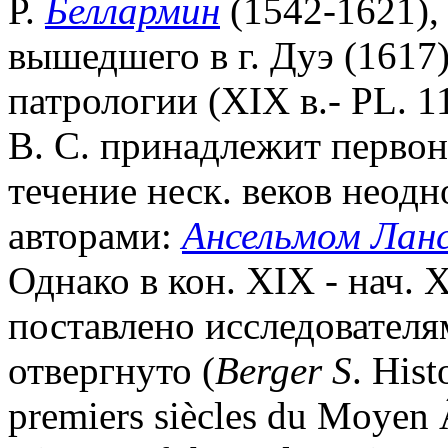
Р.
Беллармин
(1542-1621),
вышедшего в г. Дуэ (1617
патрологии (XIX в.- PL. 11
В. С. принадлежит первон
течение неск. веков неод
авторами:
Ансельмом Лан
Однако в кон. XIX - нач. 
поставлено исследователя
отвергнуто (
Berger S
. Hist
premiers siècles du Moyen 