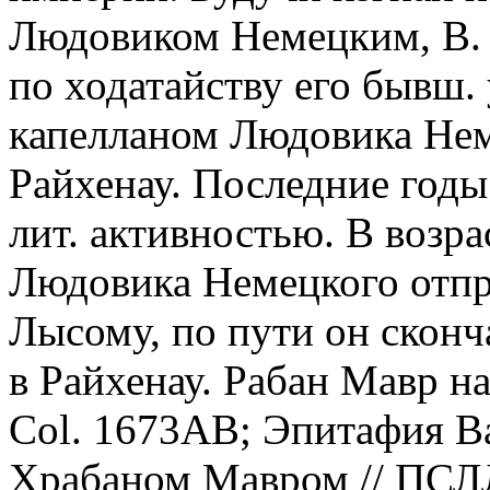
Людовиком Немецким, В. С
по ходатайству его бывш.
капелланом Людовика Неме
Райхенау. Последние годы
лит. активностью. В возрас
Людовика Немецкого отпр
Лысому, по пути он сконч
в Райхенау. Рабан Мавр н
Col. 1673AB; Эпитафия В
Храбаном Мавром // ПСЛЛ,