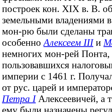
построек кон. XIX в. В. 
земельными владениями в
мон-рю были сделаны тра
особенно
Алексеем III
и
М
немногих мон-рей Понта,
пользовавшихся налоговы
империи с 1461 г. Получа
от рус. царей и императо
Петра I
Алексеевичей, а 
ему были назначены регул