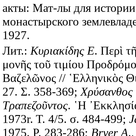
акты: Мат-лы для истории
монастырского землевладе
1927.
Лит.:
Κυριακίδης
Ε
. Περὶ τ
μονῆς τοῦ τιμίου Προδρόμο
Βαζελῶνος // ῾Ελληνικὸς Θ
27. Σ. 358-369;
Χρύσανθος
Τραπεζοῦντος
. ῾Η ᾿Εκκλησ
1973r. T. 4/5. σ. 484-499;
J
1975. P. 283-286;
Bryer
A
.
,