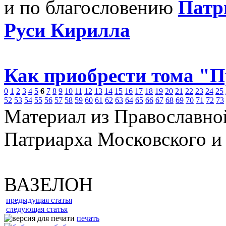
и по благословению
Патр
Руси Кирилла
Как приобрести тома "
0
1
2
3
4
5
6
7
8
9
10
11
12
13
14
15
16
17
18
19
20
21
22
23
24
25
52
53
54
55
56
57
58
59
60
61
62
63
64
65
66
67
68
69
70
71
72
73
Материал из Православно
Патриарха Московского и
ВАЗЕЛОН
предыдущая статья
следующая статья
печать