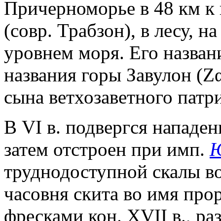
Причерноморье в 48 км к 
(совр. Трабзон), в лесу, н
уровнем моря. Его назван
названия горы Завулон (Ζ
сына ветхозаветного патр
В VI в. подвергся нападе
затем отстроен при имп.
Ю
труднодоступной скалы в
часовня скита во имя прор
фресками кон. XVII в., р