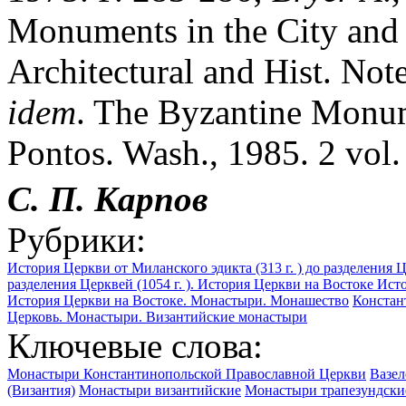
Monuments in the City and 
Architectural and Hist. Not
idem
. The Byzantine Monu
Pontos. Wash., 1985. 2 vol.
С. П. Карпов
Рубрики:
История Церкви от Миланского эдикта (313 г. ) до разделения Це
разделения Церквей (1054 г. ). История Церкви на Востоке
Исто
История Церкви на Востоке. Монастыри. Монашество
Констан
Церковь. Монастыри. Византийские монастыри
Ключевые слова:
Монастыри Константинопольской Православной Церкви
Вазел
(Византия)
Монастыри византийские
Монастыри трапезундски