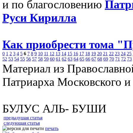
и по благословению
Патр
Руси Кирилла
Как приобрести тома "
0
1
2
3
4
5
6
7
8
9
10
11
12
13
14
15
16
17
18
19
20
21
22
23
24
25
52
53
54
55
56
57
58
59
60
61
62
63
64
65
66
67
68
69
70
71
72
73
Материал из Православно
Патриарха Московского и
БУЛУС АЛЬ- БУШИ
предыдущая статья
следующая статья
печать