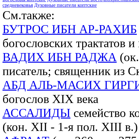
средневековья
Духовные писатели коптские
См.также:
БУТРОС ИБН АР-РАХИБ
богословских трактатов и
ВАДИХ ИБН РАДЖА
(ок.
писатель; священник из С
АБД АЛЬ-МАСИХ ГИРГ
богослов XIX века
АССАЛИДЫ
семейство ко
(кон. XII - 1-я пол. XIII в.)