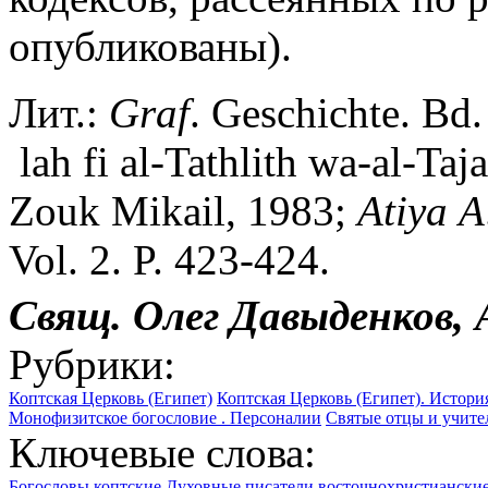
опубликованы).
Лит.:
Graf
. Geschichte. Bd.
lah fi al-Tathlith wa-al-Ta
Zouk Mikail, 1983;
Atiya
A
Vol. 2. P. 423-424.
Свящ.
Олег
Давыденков, 
Рубрики:
Коптская Церковь (Египет)
Коптская Церковь (Египет). Истор
Монофизитское богословие . Персоналии
Святые отцы и учител
Ключевые слова:
Богословы коптские
Духовные писатели восточнохристиански