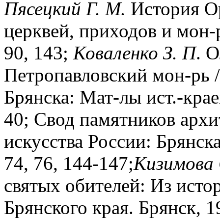
Пясецкий Г. М.
История Ор
церквей, приходов и мон-р
90, 143;
Коваленко З. П
. 
Петропавловский мон-рь /
Брянска: Мат-лы ист.-крае
40; Свод памятников арх
искусства России: Брянская
74, 76, 144-147;
Кизимова С
святых обителей: Из исто
Брянского края. Брянск, 1