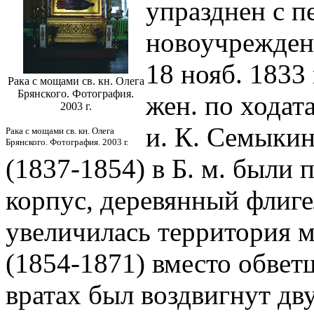
упразднен с п
новоучрежден
18 нояб. 1833
Рака с мощами св. кн. Олега
Брянского. Фотография.
жен. по ходат
2003 г.
и. К. Семыки
Рака с мощами св. кн. Олега
Брянского. Фотография. 2003 г.
(1837-1854) в Б. м. были
корпус, деревянный флиге
увеличилась территория 
(1854-1871) вместо обвет
вратах был воздвигнут д