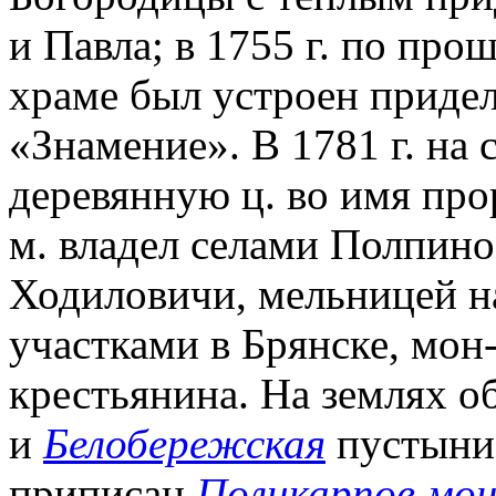
и Павла; в 1755 г. по пр
храме был устроен приде
«Знамение». В 1781 г. на 
деревянную ц. во имя прор
м. владел селами Полпино,
Ходиловичи, мельницей н
участками в Брянске, мо
крестьянина. На землях о
и
Белобережская
пустыни, 
приписан
Поликарпов мон