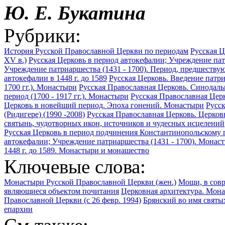
Ю. Е. Букатина
Рубрики:
История Русской Православной Церкви по периодам
Русская Ц
XV в.)
Русская Церковь в период автокефалии; Учреждение пат
Учреждение патриаршества (1431 - 1700). Период, предшеств
автокефалии в 1448 г. до 1589
Русская Церковь. Введение патриа
1700 гг.). Монастыри
Русская Православная Церковь. Синодальн
период (1700 - 1917 гг.). Монастыри
Русская Православная Церк
Церковь в новейший период. Эпоха гонений. Монастыри
Русс
(Ридигере) (1990 -2008)
Русская Православная Церковь. Церков
святынь, чудотворных икон, источников и чудесных исцелений
Русская Церковь в период подчинения Константинопольскому п
автокефалии; Учреждение патриаршества (1431 - 1700). Монас
1448 г. до 1589. Монастыри и монашество
Ключевые слова:
Монастыри Русской Православной Церкви (жен.)
Мощи, в совр
являющиеся объектом почитания
Церковная архитектура. Мона
Православной Церкви (с 26 февр. 1994)
Брянский во имя святы
епархии