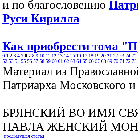
и по благословению
Патр
Руси Кирилла
Как приобрести тома "
0
1
2
3
4
5
6
7
8
9
10
11
12
13
14
15
16
17
18
19
20
21
22
23
24
25
52
53
54
55
56
57
58
59
60
61
62
63
64
65
66
67
68
69
70
71
72
73
Материал из Православно
Патриарха Московского и
БРЯНСКИЙ ВО ИМЯ СВ
ПАВЛА ЖЕНСКИЙ МОН
предыдущая статья