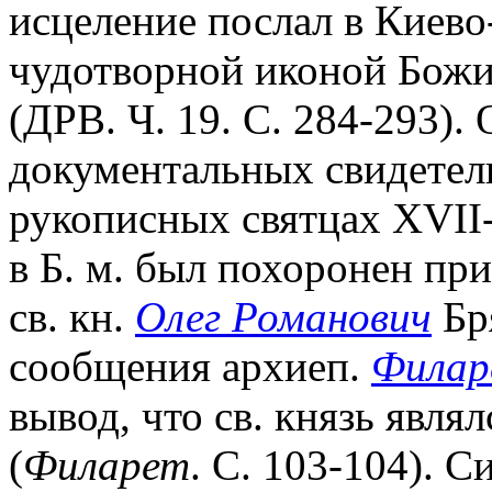
исцеление послал в Киево
чудотворной иконой Божи
(ДРВ. Ч. 19. С. 284-293)
документальных свидетель
рукописных святцах XVII-X
в Б. м. был похоронен п
св. кн.
Олег Романович
Бря
сообщения архиеп.
Филар
вывод, что св. князь явля
(
Филарет
. С. 103-104). 