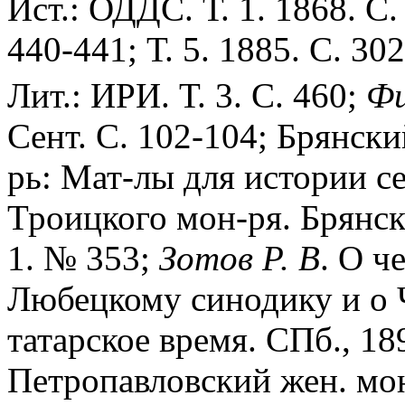
Ист.: ОДДС. Т. 1. 1868. С. 
440-441; Т. 5. 1885. С. 30
Лит.: ИРИ. Т. 3. С. 460;
Фи
Сент. С. 102-104; Брянск
рь: Мат-лы для истории с
Троицкого мон-ря. Брянск,
1. № 353;
Зотов Р. В
. О ч
Любецкому синодику и о 
татарское время. СПб., 18
Петропавловский жен. мон-