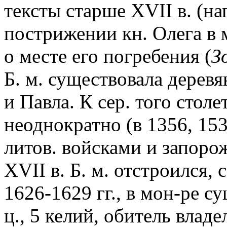
тексты старше XVII в. (на
пострижении кн. Олега в 
о месте его погребения (
З
Б. м. существовала деревя
и Павла. К сер. того стол
неоднократно (в 1356, 153
литов. войсками и запорож
XVII в. Б. м. отстроился,
1626-1629 гг., в мон-ре 
ц., 5 келий, обитель влад