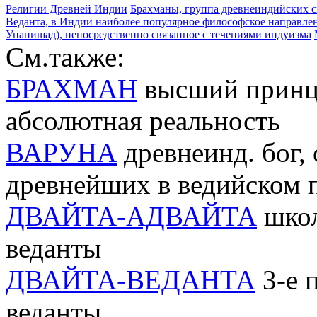
Религии Древней Индии
Брахманы, группа древнеиндийских 
Веданта, в Индии наиболее популярное философское направлен
Упанишад), непосредственно связанное с течениями индуизма
См.также:
БРАХМАН
высший принци
абсолютная реальность
ВАРУНА
древнеинд. бог,
древнейших в ведийском 
ДВАЙТА-АДВАЙТА
школ
веданты
ДВАЙТА-ВЕДАНТА
3-е 
веданты