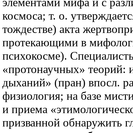
элементами мифа и с ра
космоса; т. о. утверждает
тождестве) акта жертвопр
протекающими в мифолог
психокосме). Специалисты
«протонаучных» теорий: 
дыханий» (пран) впосл. р
физиология; на базе мист
и приема «этимологическ
призванной обнаружить г