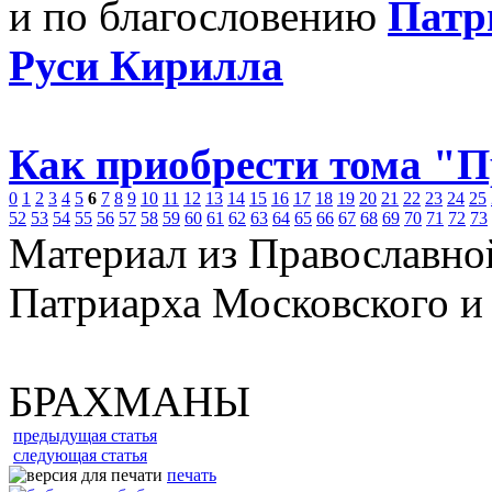
и по благословению
Патр
Руси Кирилла
Как приобрести тома "
0
1
2
3
4
5
6
7
8
9
10
11
12
13
14
15
16
17
18
19
20
21
22
23
24
25
52
53
54
55
56
57
58
59
60
61
62
63
64
65
66
67
68
69
70
71
72
73
Материал из Православно
Патриарха Московского и
БРАХМАНЫ
предыдущая статья
следующая статья
печать