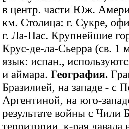
в центр. части Юж. Амери
км. Столица: г. Сукре, оф
г. Ла-Пас. Крупнейшие гор
Крус-де-ла-Сьерра (св. 1 м
язык: испан., используют
и аймара.
География.
Гра
Бразилией, на западе - с П
Аргентиной, на юго-западе 
результате войны с Чили 
территории, к-рая давала 