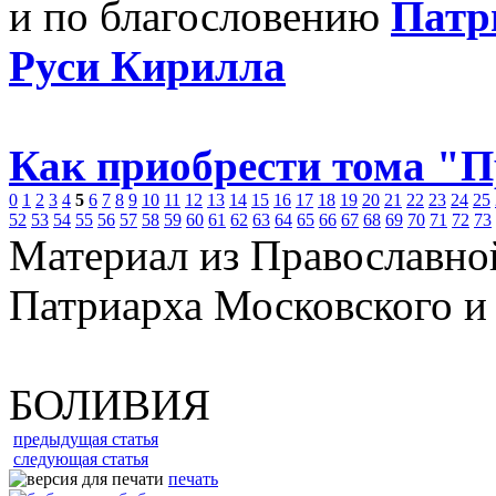
и по благословению
Патр
Руси Кирилла
Как приобрести тома "
0
1
2
3
4
5
6
7
8
9
10
11
12
13
14
15
16
17
18
19
20
21
22
23
24
25
52
53
54
55
56
57
58
59
60
61
62
63
64
65
66
67
68
69
70
71
72
73
Материал из Православно
Патриарха Московского и
БОЛИВИЯ
предыдущая статья
следующая статья
печать