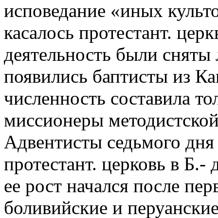
исповедание «иных культ
касалось протестант. церк
деятельность были сняты л
появились баптисты из Кан
численность составила то
миссионеры методистской 
Адвентисты седьмого дня 
протестант. церковь в Б.-
ее рост начался после пе
боливийские и перуански