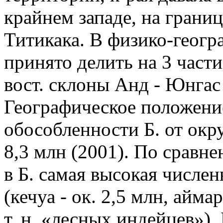
крайнем западе, на границ
Титикака. В физико-геог
принято делить на 3 част
вост. склоны Анд - Юнгас
Географическое положени
обособленности Б. от ок
8,3 млн (2001). По сравн
в Б. самая высокая числен
(кечуа - ок. 2,5 млн, айма
т. н. «лесных индейцев»).