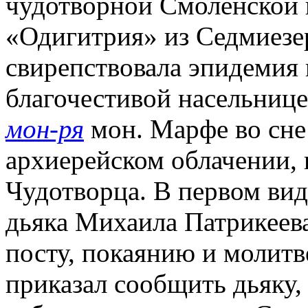
чудотворной Смоленской
«Одигитрия» из Седмиезер
свирепствовала эпидемия
благочестивой насельниц
мон-ря
мон. Марфе во сне
архиерейском облачении,
Чудотворца. В первом вид
дьяка Михаила Патрикеева
посту, покаянию и молитве
приказал сообщить дьяку,