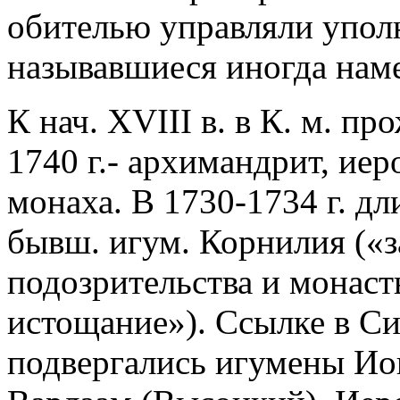
обителью управляли упол
называвшиеся иногда наме
К нач. XVIII в. в К. м. пр
1740 г.- архимандрит, иер
монаха. В 1730-1734 г. дл
бывш. игум. Корнилия («з
подозрительства и монас
истощание»). Ссылке в С
подвергались игумены Иоил