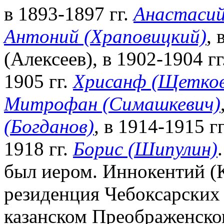
в 1893-1897 гг.
Анастасий
Антоний (Храповицкий)
, 
(Алексеев), в 1902-1904 гг
1905 гг.
Хрисанф (Щетков
Митрофан (Симашкевич)
(Богданов)
, в 1914-1915 г
1918 гг.
Борис (Шипулин)
был иером. Иннокентий (К
резиденция Чебоксарских 
казанском Преображенско