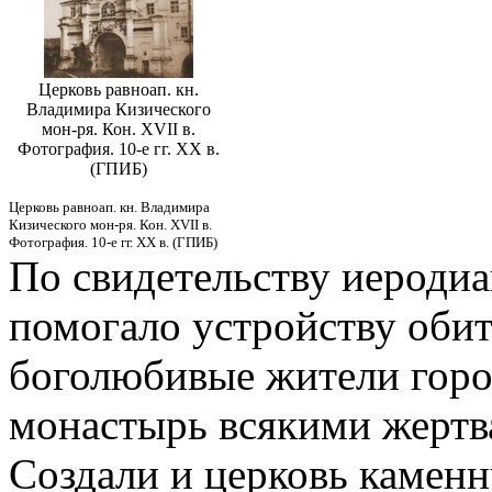
Церковь равноап. кн.
Владимира Кизического
мон-ря. Кон. XVII в.
Фотография. 10-е гг. ХХ в.
(ГПИБ)
Церковь равноап. кн. Владимира
Кизического мон-ря. Кон. XVII в.
Фотография. 10-е гг. ХХ в. (ГПИБ)
По свидетельству иеродиа
помогало устройству обит
боголюбивые жители город
монастырь всякими жертва
Создали и церковь каменн