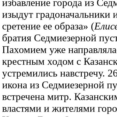
избавление города из Сед
изыдут градоначальники и
сретение ее образа» (
Елисе
братия Седмиезерной пуст.
Пахомием уже направлялас
крестным ходом с Казанс
устремились навстречу. 2
икона из Седмиезерной пу
встречена митр. Казанск
властями и жителями горо