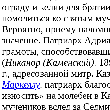
ограду и келии для брати
помолиться ко святым муч
Вероятно, приему паломн
значение. Патриарх Адриа
грамоты, способствовавш
(
Никанор (Каменский).
189
г., адресованной митр. К
Маркеллу
, патриарх благо
износить» на молебен в К
мучеников вслед за Седм