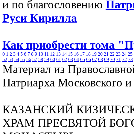
и по благословению
Патр
Руси Кирилла
Как приобрести тома "
0
1
2
3
4
5
6
7
8
9
10
11
12
13
14
15
16
17
18
19
20
21
22
23
24
25
52
53
54
55
56
57
58
59
60
61
62
63
64
65
66
67
68
69
70
71
72
73
Материал из Православно
Патриарха Московского и
КАЗАНСКИЙ КИЗИЧЕСК
ХРАМ ПРЕСВЯТОЙ БО