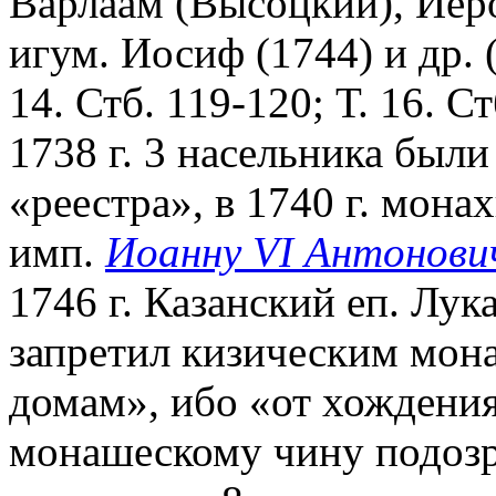
Варлаам (Высоцкий), Иеро
игум. Иосиф (1744) и др. 
14. Стб. 119-120; Т. 16. Ст
1738 г. 3 насельника был
«реестра», в 1740 г. мон
имп.
Иоанну VI Антонови
1746 г. Казанский еп. Лу
запретил кизическим мон
домам», ибо «от хождени
монашескому чину подозре