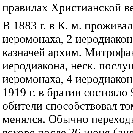
правилах Христианской в
В 1883 г. в К. м. прожива
иеромонаха, 2 иеродиакона
казначей архим. Митрофан
иеродиакона, неск. послуш
иеромонаха, 4 иеродиакон
1919 г. в братии состоял
обители способствовал том
менялся. Обычно переход
вскоре после 26 июня (дн