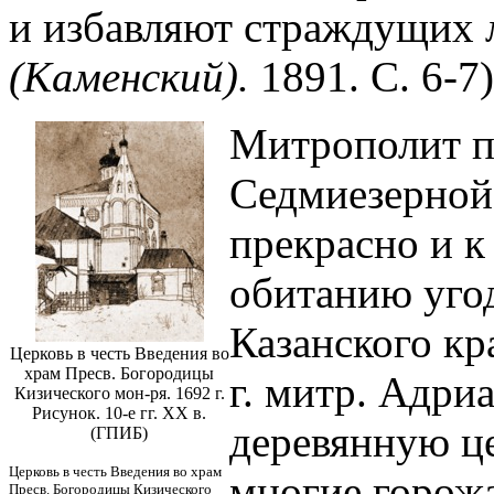
и избавляют страждущих 
(Каменский).
1891. С. 6-7)
Митрополит по
Седмиезерной
прекрасно и к
обитанию уго
Казанского кр
Церковь в честь Введения во
храм Пресв. Богородицы
г. митр. Адри
Кизического мон-ря. 1692 г.
Рисунок. 10-е гг. ХХ в.
деревянную це
(ГПИБ)
Церковь в честь Введения во храм
многие горож
Пресв. Богородицы Кизического