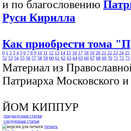
и по благословению
Патр
Руси Кирилла
Как приобрести тома "
0
1
2
3
4
5
6
7
8
9
10
11
12
13
14
15
16
17
18
19
20
21
22
23
24
25
52
53
54
55
56
57
58
59
60
61
62
63
64
65
66
67
68
69
70
71
72
73
Материал из Православно
Патриарха Московского и
ЙОМ КИППУР
предыдущая статья
следующая статья
печать