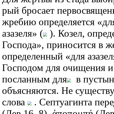
рый бросает первосвящен
жребию определяется «для
азазеля» (
). Козел, опре
Господа», приносится в же
определенный «для азазел
Господом для очищения и 
посланным для
в пустыню
объясняются. Не существу
слова
. Септуагинта пере
(Лев 16. 8), ἀποπομπή (Лев