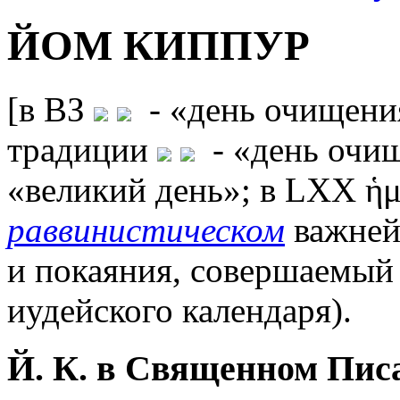
ЙОМ КИППУР
[в ВЗ
- «день очищения
традиции
- «день очи
«великий день»; в LXX ἡμ
раввинистическом
важней
и покаяния, совершаемый 
иудейского календаря).
Й. К. в Священном Пис