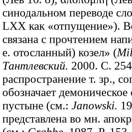
синодальном переводе сл
LXX как «отпущение»). Во
связана с прочтением нап
е. отосланный) козел» (
Mi
Тантлевский.
2000. С. 25
распространение т. зр., с
обозначает демоническое
пустыне (см.:
Janowski.
19
представлена во мн. апок
(см.:
Grabbe.
1987. P. 153