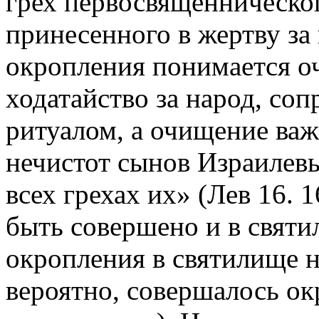
грех первосвященническог
принесенного в жертву за
окропления понимается оч
ходатайство за народ, с
ритуалом, а очищение ва
нечистот сынов Израилевы
всех грехах их» (Лев 16. 
быть совершено и в святи
окропления в святилище не
вероятно, совершалось ок