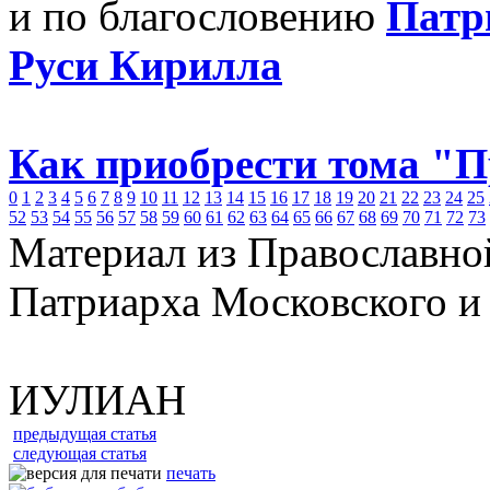
и по благословению
Патр
Руси Кирилла
Как приобрести тома "
0
1
2
3
4
5
6
7
8
9
10
11
12
13
14
15
16
17
18
19
20
21
22
23
24
25
52
53
54
55
56
57
58
59
60
61
62
63
64
65
66
67
68
69
70
71
72
73
Материал из Православно
Патриарха Московского и
ИУЛИАН
предыдущая статья
следующая статья
печать