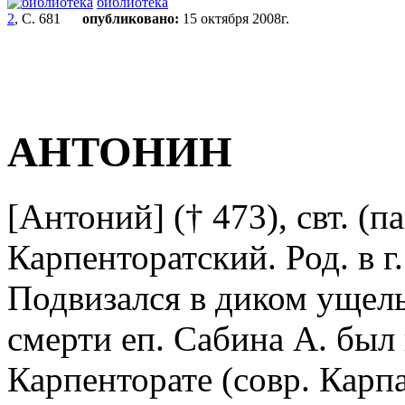
библиотека
2
, С. 681
опубликовано:
15 октября 2008г.
АНТОНИН
[Антоний] († 473), свт. (пам
Карпенторатский. Род. в г
Подвизался в диком ущелье
смерти еп. Сабина А. был 
Карпенторате (совр. Карп