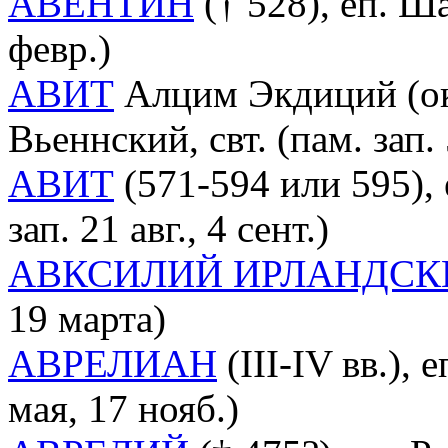
АВЕНТИН
(† 528), еп. Ша
февр.)
АВИТ
Алцим Экдиций (ок. 
Вьеннский, свт. (пам. зап. 
АВИТ
(571-594 или 595), 
зап. 21 авг., 4 сент.)
АВКСИЛИЙ ИРЛАНДСК
19 марта)
АВРЕЛИАН
(III-IV вв.), 
мая, 17 нояб.)