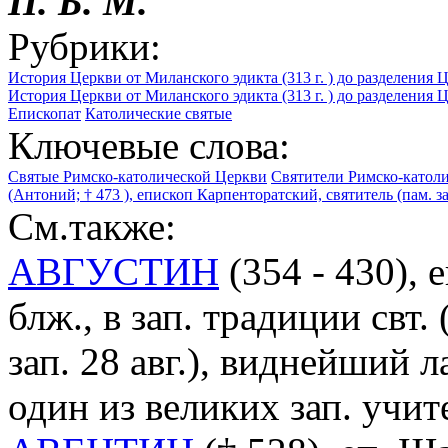
П. Б. М.
Рубрики:
История Церкви от Миланского эдикта (313 г. ) до разделения Ц
История Церкви от Миланского эдикта (313 г. ) до разделения Ц
Епископат
Католические святые
Ключевые слова:
Святые Римско-католической Церкви
Святители Римско-катол
(Антоний; † 473 ), епископ Карпенторатский, святитель (пам. зап
См.также:
АВГУСТИН
(354 - 430),
блж., в зап. традиции свт.
зап. 28 авг.), виднейший 
один из великих зап. учи