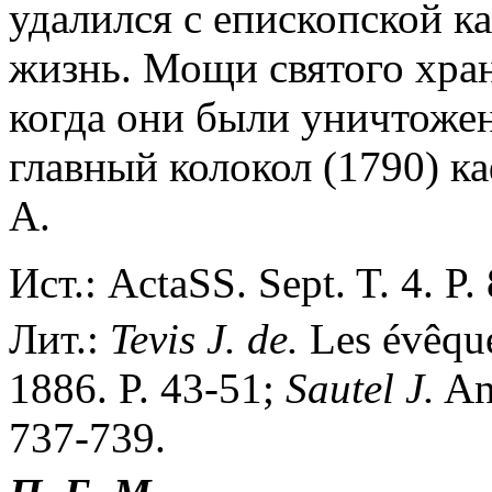
удалился с епископской 
жизнь. Мощи святого храни
когда они были уничтоже
главный колокол (1790) к
А.
Ист.: ActaSS. Sept. T. 4. P.
Лит.:
Tevis J.
de.
Les évêque
1886. P. 43-51;
Sautel J.
Ant
737-739.