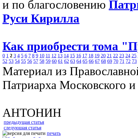
и по благословению
Патр
Руси Кирилла
Как приобрести тома "
0
1
2
3
4
5
6
7
8
9
10
11
12
13
14
15
16
17
18
19
20
21
22
23
24
25
52
53
54
55
56
57
58
59
60
61
62
63
64
65
66
67
68
69
70
71
72
73
Материал из Православно
Патриарха Московского и
АНТОНИН
предыдущая статья
следующая статья
печать