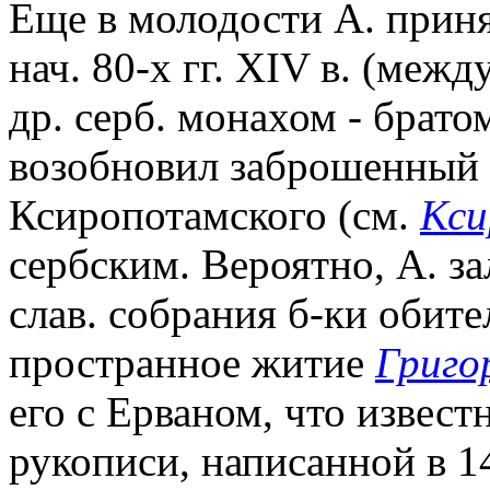
Еще в молодости А. прин
нач. 80-х гг. XIV в. (межд
др. серб. монахом - брат
возобновил заброшенный 
Ксиропотамского (см.
Кс
сербским. Вероятно, А. з
слав. собрания б-ки обите
пространное житие
Григо
его с Ерваном, что извест
рукописи, написанной в 14