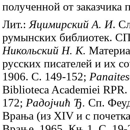
полученной от заказчика 
Лит.:
Яцимирский А. И
. С
румынских библиотек. СПб
Никольский Н. К.
Материа
русских писателей и их со
1906. С. 149-152;
Panaites
Biblioteca Academiei RPR. B
172;
Paдоjчић Ђ.
Сп. Феуд
Врања (из XIV и с почетка
Врање, 1965. Књ 1. С. 19-2