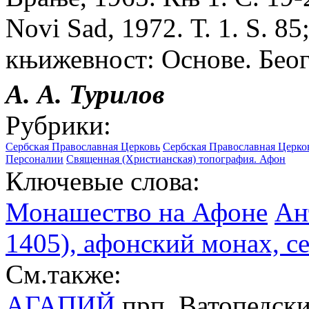
Novi Sad, 1972. Т. 1. S. 85
књижевност: Основе. Беогр
А. А. Турилов
Рубрики:
Сербская Православная Церковь
Сербская Православная Церко
Персоналии
Священная (Христианская) топография. Афон
Ключевые слова:
Монашество на Афоне
Ан
1405), афонский монах, 
См.также:
АГАПИЙ
прп. Ватопедский