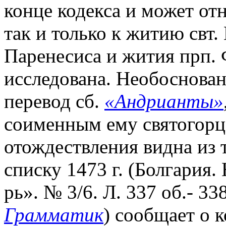
конце кодекса и может от
так и только к житию свт.
Паренесиса и жития прп. 
исследована. Необоснован
перевод сб.
«Андрианты»
соименным ему святогорц
отождествления видна из т
списку 1473 г. (Болгария.
рь». № 3/6. Л. 337 об.- 33
Грамматик
) сообщает о 