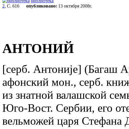
библиотека
2
, С. 616
опубликовано:
13 октября 2008г.
АНТОНИЙ
[серб. Антониjе] (Багаш А
афонский мон., серб. кн
из знатной валашской сем
Юго-Вост. Сербии, его от
вельможей царя Стефана Д