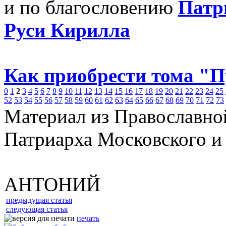
и по благословению
Патр
Руси Кирилла
Как приобрести тома "
0
1
2
3
4
5
6
7
8
9
10
11
12
13
14
15
16
17
18
19
20
21
22
23
24
25
52
53
54
55
56
57
58
59
60
61
62
63
64
65
66
67
68
69
70
71
72
73
Материал из Православно
Патриарха Московского и
АНТОНИЙ
предыдущая статья
следующая статья
печать